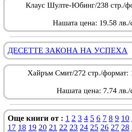
Клаус Шулте-Юбинг/238 стр./ф
Нашата цена: 19.58 лв./
ДЕСЕТТЕ ЗАКОНА НА УСПЕХА
Хайръм Смит/272 стр./формат:
Нашата цена: 7.74 лв./
Още книги от :
1
2
3
4
5
6
7
8
9
10
17
18
19
20
21
22
23
24
25
26
27
28