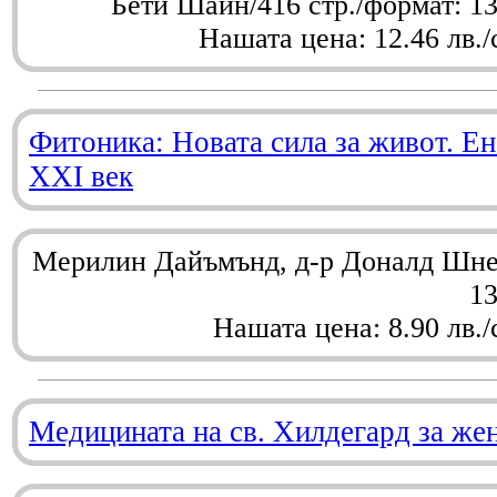
Бети Шайн/416 стр./формат: 1
Нашата цена: 12.46 лв./
Фитоника: Новата сила за живот. Ен
XXI век
Мерилин Дайъмънд, д-р Доналд Шнел
1
Нашата цена: 8.90 лв./
Медицината на св. Хилдегард за же