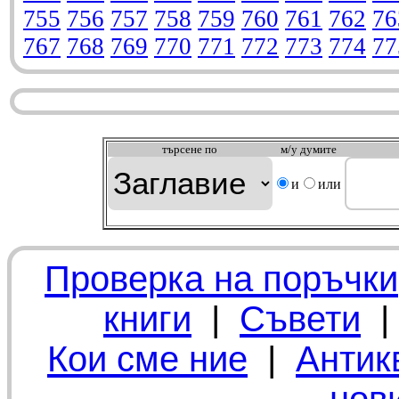
755
756
757
758
759
760
761
762
76
767
768
769
770
771
772
773
774
77
търсeне по
м/у думите
и
или
Проверка на поръчки
книги
|
Съвети
Кои сме ние
|
Антик