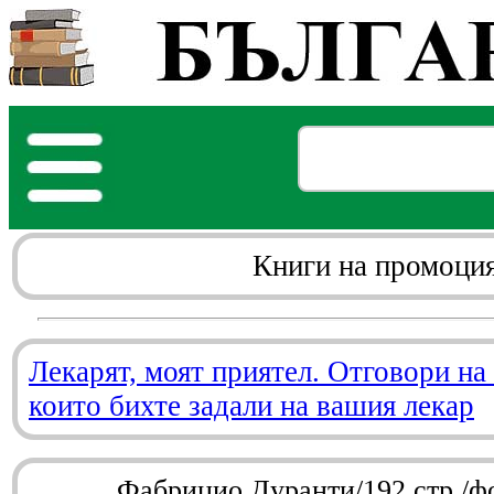
Книги на промоци
Лекарят, моят приятел. Отговори на
които бихте задали на вашия лекар
Фабрицио Дуранти/192 стр./ф