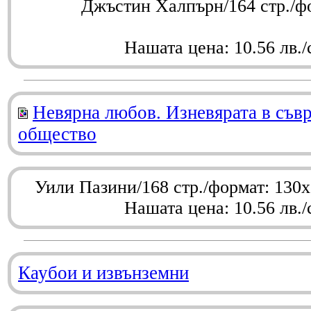
Джъстин Халпърн/164 стр./ф
Нашата цена: 10.56 лв./
Невярна любов. Изневярата в съв
общество
Уили Пазини/168 стр./формат: 130
Нашата цена: 10.56 лв./
Каубои и извънземни