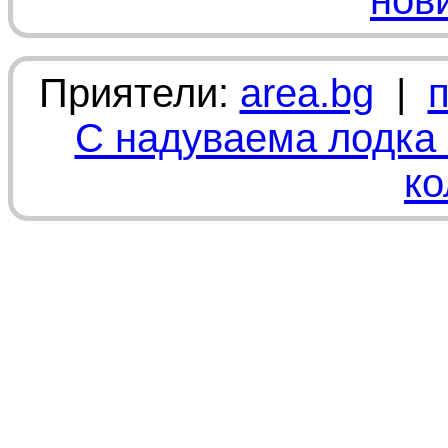
нов
Приятели:
area.bg
|
С надуваема лодка 
ко