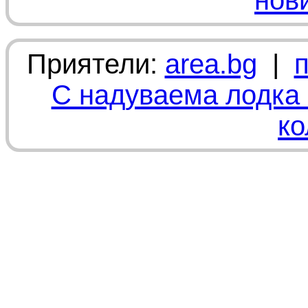
нов
Приятели:
area.bg
|
С надуваема лодка 
ко