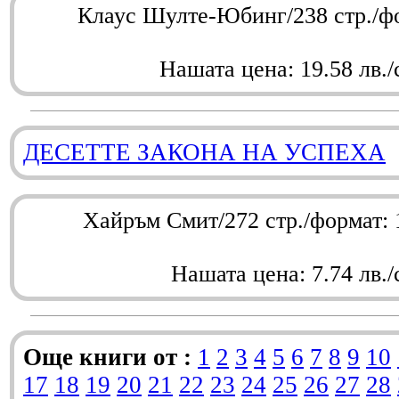
Клаус Шулте-Юбинг/238 стр./ф
Нашата цена: 19.58 лв./
ДЕСЕТТЕ ЗАКОНА НА УСПЕХА
Хайръм Смит/272 стр./формат:
Нашата цена: 7.74 лв./
Още книги от :
1
2
3
4
5
6
7
8
9
10
17
18
19
20
21
22
23
24
25
26
27
28