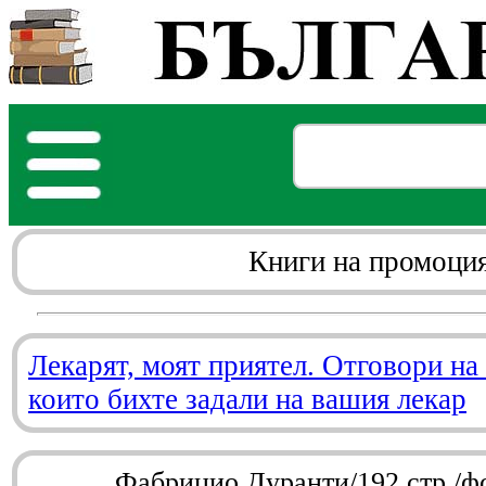
Книги на промоци
Лекарят, моят приятел. Отговори на
които бихте задали на вашия лекар
Фабрицио Дуранти/192 стр./ф