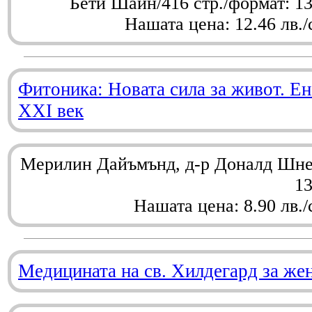
Бети Шайн/416 стр./формат: 1
Нашата цена: 12.46 лв./
Фитоника: Новата сила за живот. Ен
XXI век
Мерилин Дайъмънд, д-р Доналд Шнел
1
Нашата цена: 8.90 лв./
Медицината на св. Хилдегард за же