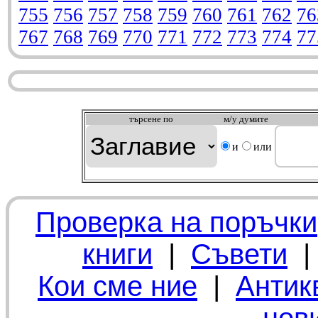
755
756
757
758
759
760
761
762
76
767
768
769
770
771
772
773
774
77
търсeне по
м/у думите
и
или
Проверка на поръчки
книги
|
Съвети
Кои сме ние
|
Антик