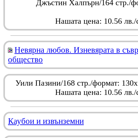
Джъстин Халпърн/164 стр./ф
Нашата цена: 10.56 лв./
Невярна любов. Изневярата в съв
общество
Уили Пазини/168 стр./формат: 130
Нашата цена: 10.56 лв./
Каубои и извънземни