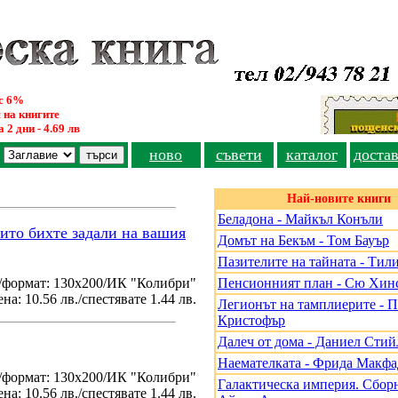
ус 6%
 на книгите
 2 дни - 4.69 лв
ново
съвети
каталог
доста
Най-новите книги
Беладона - Майкъл Конъли
оито бихте задали на вашия
Домът на Бекъм - Том Бауър
Пазителите на тайната - Тил
/формат: 130х200/ИК "Колибри"
Пенсионният план - Сю Хин
на: 10.56 лв./спестявате 1.44 лв.
Легионът на тамплиерите - 
Кристофър
Далеч от дома - Даниел Стий
Наемателката - Фрида Макф
./формат: 130х200/ИК "Колибри"
Галактическа империя. Сборн
на: 10.56 лв./спестявате 1.44 лв.