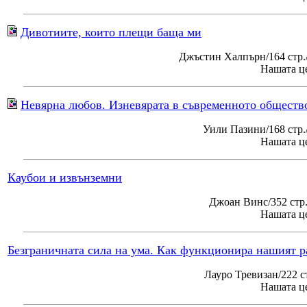
Дивотиите, които плещи баща ми
Джъстин Халпърн/164 стр.
Нашата це
Невярна любов. Изневярата в съвременното обществ
Уили Пазини/168 стр
Нашата це
Каубои и извънземни
Джоан Винс/352 стр
Нашата це
Безграничната сила на ума. Как функционира нашият р
Лауро Тревизан/222 с
Нашата це