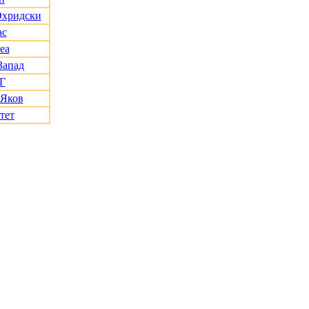
Охридски
ас
еа
Запад
Г
 Яков
тет