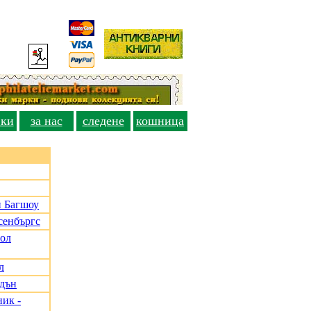
вки
за нас
следене
кошница
и Багшоу
сенбъргс
Пол
л
адън
ик -