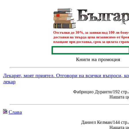
Отстъпки до 30%, за заявки над 100 лв бон
доставки на твърда цена независимо от броя
плащане при доставка, срок за цялата страна
Книги на промоция
Лекарят, моят приятел. Отговори на всички въпроси, к
лекар
Фабрицио Дуранти/192 стр.
Нашата це
Слава
Даниел Келман/144 стр
Нашата це