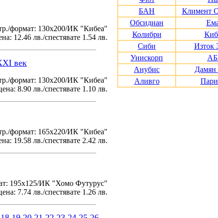
БАН
Климент 
Обсидиан
Ем
тр./формат: 130х200/ИК "Кибеа"
Колибри
Киб
на: 12.46 лв./спестявате 1.54 лв.
Сиби
Изток 
Унискорп
АБ
XXI век
Анубис
Дамян
р./формат: 130х200/ИК "Кибеа"
Аливго
Пари
ена: 8.90 лв./спестявате 1.10 лв.
р./формат: 165х220/ИК "Кибеа"
на: 19.58 лв./спестявате 2.42 лв.
ат: 195x125/ИК "Хомо Футурус"
ена: 7.74 лв./спестявате 1.26 лв.
18
19
20
21
22
23
24
25
26