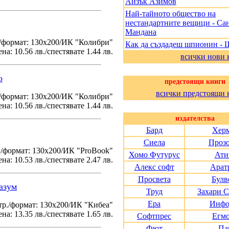
Айзък Азимов
Най-тайното общество на
нестандартните вещици - Са
Мандана
/формат: 130х200/ИК "Колибри"
Как да създадеш шпионин - 
на: 10.56 лв./спестявате 1.44 лв.
всички нови 
о
предстоящи книги
всички предстоящи 
./формат: 130х200/ИК "Колибри"
на: 10.56 лв./спестявате 1.44 лв.
издателства
Бард
Хер
Сиела
Проз
./формат: 130х200/ИК "ProBook"
Хомо Футурус
Ати
на: 10.53 лв./спестявате 2.47 лв.
Алекс софт
Арат
Просвета
Булв
азум
Труд
Захари 
Ера
Инфо
тр./формат: 130х200/ИК "Кибеа"
на: 13.35 лв./спестявате 1.65 лв.
Софтпрес
Егм
Фют
Па