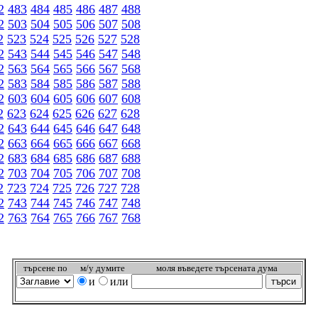
2
483
484
485
486
487
488
2
503
504
505
506
507
508
2
523
524
525
526
527
528
2
543
544
545
546
547
548
2
563
564
565
566
567
568
2
583
584
585
586
587
588
2
603
604
605
606
607
608
2
623
624
625
626
627
628
2
643
644
645
646
647
648
2
663
664
665
666
667
668
2
683
684
685
686
687
688
2
703
704
705
706
707
708
2
723
724
725
726
727
728
2
743
744
745
746
747
748
2
763
764
765
766
767
768
търсeне по
м/у думите
моля въведете търсената дума
и
или