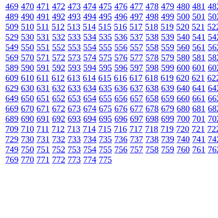
469
470
471
472
473
474
475
476
477
478
479
480
481
48
489
490
491
492
493
494
495
496
497
498
499
500
501
50
509
510
511
512
513
514
515
516
517
518
519
520
521
52
529
530
531
532
533
534
535
536
537
538
539
540
541
54
549
550
551
552
553
554
555
556
557
558
559
560
561
56
569
570
571
572
573
574
575
576
577
578
579
580
581
58
589
590
591
592
593
594
595
596
597
598
599
600
601
60
609
610
611
612
613
614
615
616
617
618
619
620
621
62
629
630
631
632
633
634
635
636
637
638
639
640
641
64
649
650
651
652
653
654
655
656
657
658
659
660
661
66
669
670
671
672
673
674
675
676
677
678
679
680
681
68
689
690
691
692
693
694
695
696
697
698
699
700
701
70
709
710
711
712
713
714
715
716
717
718
719
720
721
72
729
730
731
732
733
734
735
736
737
738
739
740
741
74
749
750
751
752
753
754
755
756
757
758
759
760
761
76
769
770
771
772
773
774
775