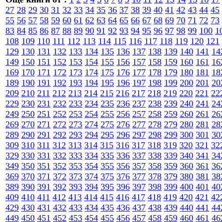
27
28
29
30
31
32
33
34
35
36
37
38
39
40
41
42
43
44
45
55
56
57
58
59
60
61
62
63
64
65
66
67
68
69
70
71
72
73
83
84
85
86
87
88
89
90
91
92
93
94
95
96
97
98
99
100
1
108
109
110
111
112
113
114
115
116
117
118
119
120
121
129
130
131
132
133
134
135
136
137
138
139
140
141
14
149
150
151
152
153
154
155
156
157
158
159
160
161
16
169
170
171
172
173
174
175
176
177
178
179
180
181
18
189
190
191
192
193
194
195
196
197
198
199
200
201
20
209
210
211
212
213
214
215
216
217
218
219
220
221
22
229
230
231
232
233
234
235
236
237
238
239
240
241
24
249
250
251
252
253
254
255
256
257
258
259
260
261
26
269
270
271
272
273
274
275
276
277
278
279
280
281
28
289
290
291
292
293
294
295
296
297
298
299
300
301
30
309
310
311
312
313
314
315
316
317
318
319
320
321
32
329
330
331
332
333
334
335
336
337
338
339
340
341
34
349
350
351
352
353
354
355
356
357
358
359
360
361
36
369
370
371
372
373
374
375
376
377
378
379
380
381
38
389
390
391
392
393
394
395
396
397
398
399
400
401
40
409
410
411
412
413
414
415
416
417
418
419
420
421
42
429
430
431
432
433
434
435
436
437
438
439
440
441
44
449
450
451
452
453
454
455
456
457
458
459
460
461
46