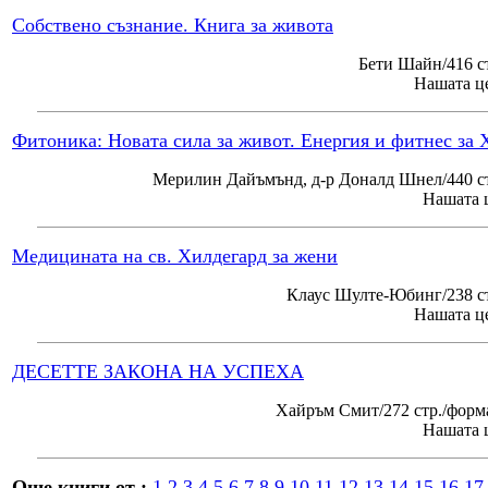
Собствено съзнание. Книга за живота
Бети Шайн/416 с
Нашата це
Фитоника: Новата сила за живот. Енергия и фитнес за 
Мерилин Дайъмънд, д-р Доналд Шнел/440 ст
Нашата ц
Медицината на св. Хилдегард за жени
Клаус Шулте-Юбинг/238 ст
Нашата це
ДЕСЕТТЕ ЗАКОНА НА УСПЕХА
Хайръм Смит/272 стр./форм
Нашата ц
Още книги от :
1
2
3
4
5
6
7
8
9
10
11
12
13
14
15
16
17