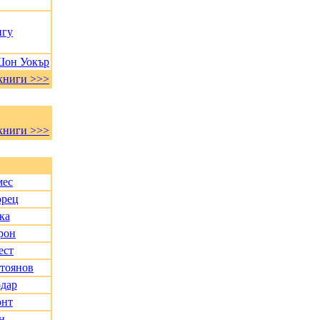
нгу
Шон Уокър
книги >>>
книги >>>
мес
орец
ка
рон
ест
Стоянов
дар
онт
н