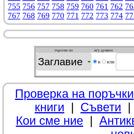
755
756
757
758
759
760
761
762
76
767
768
769
770
771
772
773
774
77
търсeне по
м/у думите
и
или
Проверка на поръчки
книги
|
Съвети
Кои сме ние
|
Антик