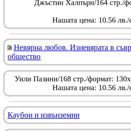
Джъстин Халпърн/164 стр./ф
Нашата цена: 10.56 лв./
Невярна любов. Изневярата в съв
общество
Уили Пазини/168 стр./формат: 130
Нашата цена: 10.56 лв./
Каубои и извънземни