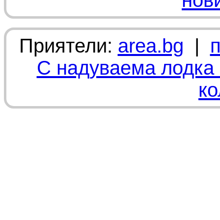
нов
Приятели:
area.bg
|
С надуваема лодка 
ко