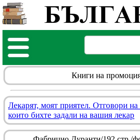
Книги на промоци
Лекарят, моят приятел. Отговори на
които бихте задали на вашия лекар
Фабрицио Дуранти/192 стр./ф