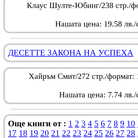
Клаус Шулте-Юбинг/238 стр./ф
Нашата цена: 19.58 лв./
ДЕСЕТТЕ ЗАКОНА НА УСПЕХА
Хайръм Смит/272 стр./формат:
Нашата цена: 7.74 лв./
Още книги от :
1
2
3
4
5
6
7
8
9
10
17
18
19
20
21
22
23
24
25
26
27
28