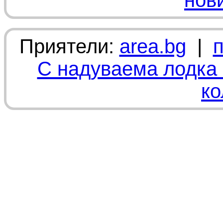
нов
Приятели:
area.bg
|
С надуваема лодка 
ко