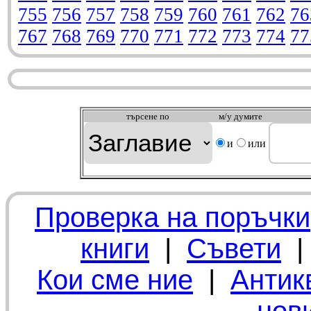
755
756
757
758
759
760
761
762
76
767
768
769
770
771
772
773
774
77
търсeне по
м/у думите
и
или
Проверка на поръчки
книги
|
Съвети
Кои сме ние
|
Антик