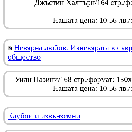
Джъстин Халпърн/164 стр./ф
Нашата цена: 10.56 лв./
Невярна любов. Изневярата в съв
общество
Уили Пазини/168 стр./формат: 130
Нашата цена: 10.56 лв./
Каубои и извънземни