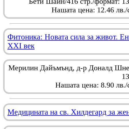
Бети Шайн/416 стр./формат: 1
Нашата цена: 12.46 лв./
Фитоника: Новата сила за живот. Ен
XXI век
Мерилин Дайъмънд, д-р Доналд Шнел
1
Нашата цена: 8.90 лв./
Медицината на св. Хилдегард за же