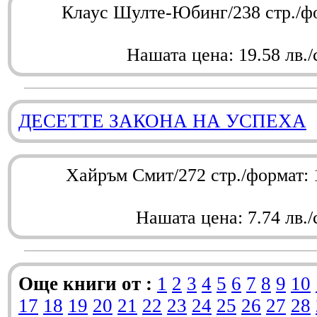
Клаус Шулте-Юбинг/238 стр./ф
Нашата цена: 19.58 лв./
ДЕСЕТТЕ ЗАКОНА НА УСПЕХА
Хайръм Смит/272 стр./формат:
Нашата цена: 7.74 лв./
Още книги от :
1
2
3
4
5
6
7
8
9
10
17
18
19
20
21
22
23
24
25
26
27
28