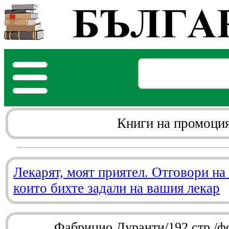
Книги на промоци
Лекарят, моят приятел. Отговори на
които бихте задали на вашия лекар
Фабрицио Дуранти/192 стр./ф