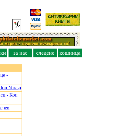
вки
за нас
следене
кошница
ца -
Шон Уокър
ец - Кон
Керев