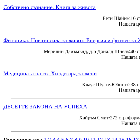
Собствено съзнание. Книга за живота
Бети Шайн/416 с
Нашата це
Фитоника: Новата сила за живот. Енергия и фитнес за 
Мерилин Дайъмънд, д-р Доналд Шнел/440 ст
Нашата ц
Медицината на св. Хилдегард за жени
Клаус Шулте-Юбинг/238 ст
Нашата це
ДЕСЕТТЕ ЗАКОНА НА УСПЕХА
Хайръм Смит/272 стр./форм
Нашата ц
Още книги от :
1
2
3
4
5
6
7
8
9
10
11
12
13
14
15
16
17