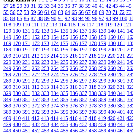
27
28
29
30
31
32
33
34
35
36
37
38
39
40
41
42
43
44
45
55
56
57
58
59
60
61
62
63
64
65
66
67
68
69
70
71
72
73
83
84
85
86
87
88
89
90
91
92
93
94
95
96
97
98
99
100
1
108
109
110
111
112
113
114
115
116
117
118
119
120
121
129
130
131
132
133
134
135
136
137
138
139
140
141
14
149
150
151
152
153
154
155
156
157
158
159
160
161
16
169
170
171
172
173
174
175
176
177
178
179
180
181
18
189
190
191
192
193
194
195
196
197
198
199
200
201
20
209
210
211
212
213
214
215
216
217
218
219
220
221
22
229
230
231
232
233
234
235
236
237
238
239
240
241
24
249
250
251
252
253
254
255
256
257
258
259
260
261
26
269
270
271
272
273
274
275
276
277
278
279
280
281
28
289
290
291
292
293
294
295
296
297
298
299
300
301
30
309
310
311
312
313
314
315
316
317
318
319
320
321
32
329
330
331
332
333
334
335
336
337
338
339
340
341
34
349
350
351
352
353
354
355
356
357
358
359
360
361
36
369
370
371
372
373
374
375
376
377
378
379
380
381
38
389
390
391
392
393
394
395
396
397
398
399
400
401
40
409
410
411
412
413
414
415
416
417
418
419
420
421
42
429
430
431
432
433
434
435
436
437
438
439
440
441
44
449
450
451
452
453
454
455
456
457
458
459
460
461
46