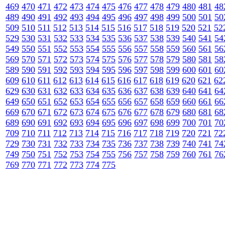
469
470
471
472
473
474
475
476
477
478
479
480
481
48
489
490
491
492
493
494
495
496
497
498
499
500
501
50
509
510
511
512
513
514
515
516
517
518
519
520
521
52
529
530
531
532
533
534
535
536
537
538
539
540
541
54
549
550
551
552
553
554
555
556
557
558
559
560
561
56
569
570
571
572
573
574
575
576
577
578
579
580
581
58
589
590
591
592
593
594
595
596
597
598
599
600
601
60
609
610
611
612
613
614
615
616
617
618
619
620
621
62
629
630
631
632
633
634
635
636
637
638
639
640
641
64
649
650
651
652
653
654
655
656
657
658
659
660
661
66
669
670
671
672
673
674
675
676
677
678
679
680
681
68
689
690
691
692
693
694
695
696
697
698
699
700
701
70
709
710
711
712
713
714
715
716
717
718
719
720
721
72
729
730
731
732
733
734
735
736
737
738
739
740
741
74
749
750
751
752
753
754
755
756
757
758
759
760
761
76
769
770
771
772
773
774
775