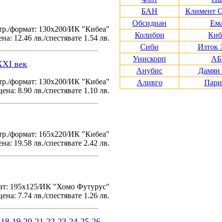
БАН
Климент 
Обсидиан
Ем
тр./формат: 130х200/ИК "Кибеа"
Колибри
Киб
на: 12.46 лв./спестявате 1.54 лв.
Сиби
Изток 
Унискорп
АБ
XXI век
Анубис
Дамян
р./формат: 130х200/ИК "Кибеа"
Аливго
Пари
ена: 8.90 лв./спестявате 1.10 лв.
р./формат: 165х220/ИК "Кибеа"
на: 19.58 лв./спестявате 2.42 лв.
ат: 195x125/ИК "Хомо Футурус"
ена: 7.74 лв./спестявате 1.26 лв.
18
19
20
21
22
23
24
25
26