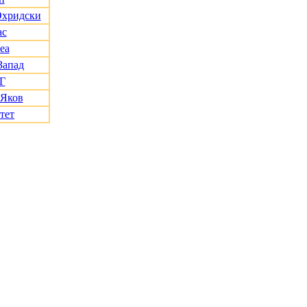
Охридски
ас
еа
Запад
Г
 Яков
тет