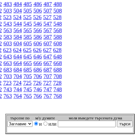
2
483
484
485
486
487
488
2
503
504
505
506
507
508
2
523
524
525
526
527
528
2
543
544
545
546
547
548
2
563
564
565
566
567
568
2
583
584
585
586
587
588
2
603
604
605
606
607
608
2
623
624
625
626
627
628
2
643
644
645
646
647
648
2
663
664
665
666
667
668
2
683
684
685
686
687
688
2
703
704
705
706
707
708
2
723
724
725
726
727
728
2
743
744
745
746
747
748
2
763
764
765
766
767
768
търсeне по
м/у думите
моля въведете търсената дума
и
или