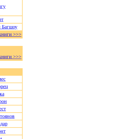
нгу
рт
и Багшоу
книги >>>
книги >>>
мес
орец
ка
рон
ест
Стоянов
дар
онт
н