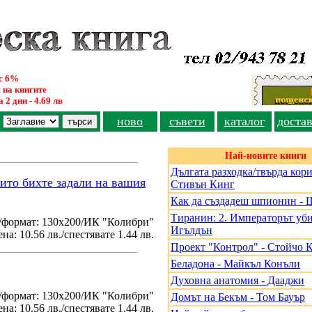
ус 6%
 на книгите
 2 дни - 4.69 лв
ново
съвети
каталог
доста
Най-новите книги
Дългата разходка/твърда кори
оито бихте задали на вашия
Стивън Кинг
Как да създадеш шпионин - 
Тиранин: 2. Императорът уби
/формат: 130х200/ИК "Колибри"
Игълдън
на: 10.56 лв./спестявате 1.44 лв.
Проект "Контрол" - Стойчо 
Беладона - Майкъл Конъли
Духовна анатомия - Дааджи
./формат: 130х200/ИК "Колибри"
Домът на Бекъм - Том Бауър
на: 10.56 лв./спестявате 1.44 лв.