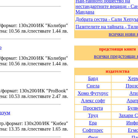
Най-тайното общество на
нестандартните вещици - Са
Мандана
Добрата сестра - Сали Хепуъ
/формат: 130х200/ИК "Колибри"
Пазителите на тайната - Тил
на: 10.56 лв./спестявате 1.44 лв.
всички нови 
о
предстоящи книги
всички предстоящи 
./формат: 130х200/ИК "Колибри"
на: 10.56 лв./спестявате 1.44 лв.
издателства
Бард
Хер
Сиела
Проз
./формат: 130х200/ИК "ProBook"
Хомо Футурус
Ати
на: 10.53 лв./спестявате 2.47 лв.
Алекс софт
Арат
Просвета
Булв
азум
Труд
Захари 
Ера
Инфо
тр./формат: 130х200/ИК "Кибеа"
на: 13.35 лв./спестявате 1.65 лв.
Софтпрес
Егм
Фют
Па