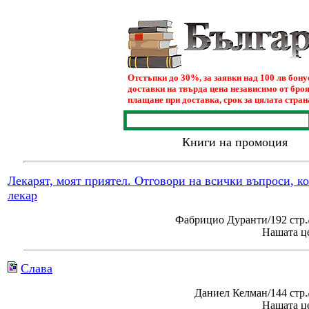
Отстъпки до 30%, за заявки над 100 лв бон
доставки на твърда цена независимо от броя
плащане при доставка, срок за цялата страна
Книги на промоция
Лекарят, моят приятел. Отговори на всички въпроси, к
лекар
Фабрицио Дуранти/192 стр.
Нашата це
Слава
Даниел Келман/144 стр
Нашата це