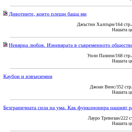
Дивотиите, които плещи баща ми
Джъстин Халпърн/164 стр.
Нашата це
Невярна любов. Изневярата в съвременното обществ
Уили Пазини/168 стр
Нашата це
Каубои и извънземни
Джоан Винс/352 стр
Нашата це
Безграничната сила на ума. Как функционира нашият р
Лауро Тревизан/222 с
Нашата це