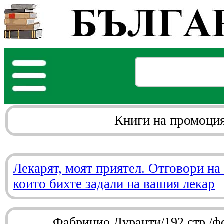
Книги на промоци
Лекарят, моят приятел. Отговори на
които бихте задали на вашия лекар
Фабрицио Дуранти/192 стр./ф