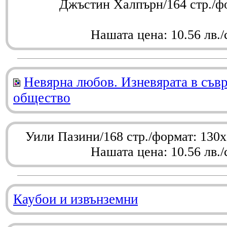
Джъстин Халпърн/164 стр./ф
Нашата цена: 10.56 лв./
Невярна любов. Изневярата в съв
общество
Уили Пазини/168 стр./формат: 130
Нашата цена: 10.56 лв./
Каубои и извънземни