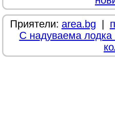
нов
Приятели:
area.bg
|
С надуваема лодка 
ко