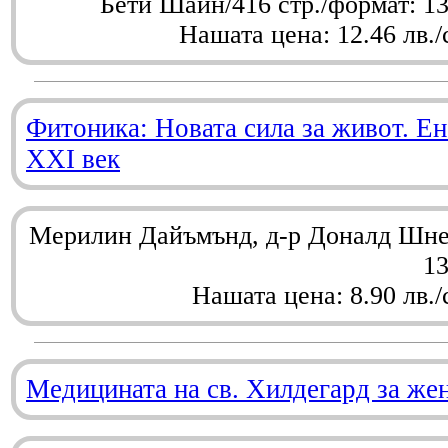
Бети Шайн/416 стр./формат: 1
Нашата цена: 12.46 лв./
Фитоника: Новата сила за живот. Ен
XXI век
Мерилин Дайъмънд, д-р Доналд Шнел
1
Нашата цена: 8.90 лв./
Медицината на св. Хилдегард за же