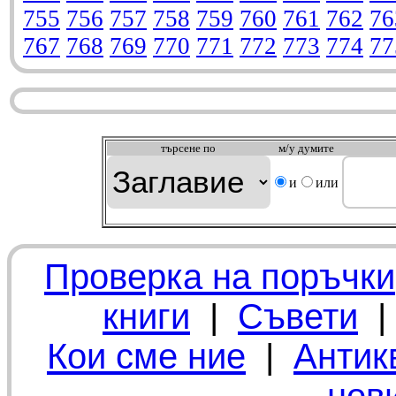
755
756
757
758
759
760
761
762
76
767
768
769
770
771
772
773
774
77
търсeне по
м/у думите
и
или
Проверка на поръчки
книги
|
Съвети
Кои сме ние
|
Антик