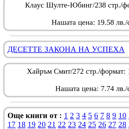
Клаус Шулте-Юбинг/238 стр./ф
Нашата цена: 19.58 лв./
ДЕСЕТТЕ ЗАКОНА НА УСПЕХА
Хайръм Смит/272 стр./формат:
Нашата цена: 7.74 лв./
Още книги от :
1
2
3
4
5
6
7
8
9
10
17
18
19
20
21
22
23
24
25
26
27
28