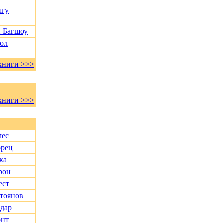
нгу
и Багшоу
Пол
книги >>>
книги >>>
мес
орец
ка
рон
ест
Стоянов
дар
онт