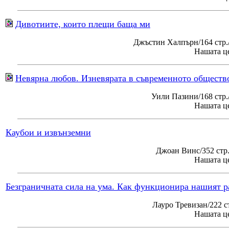
Дивотиите, които плещи баща ми
Джъстин Халпърн/164 стр.
Нашата це
Невярна любов. Изневярата в съвременното обществ
Уили Пазини/168 стр
Нашата це
Каубои и извънземни
Джоан Винс/352 стр
Нашата це
Безграничната сила на ума. Как функционира нашият р
Лауро Тревизан/222 с
Нашата це