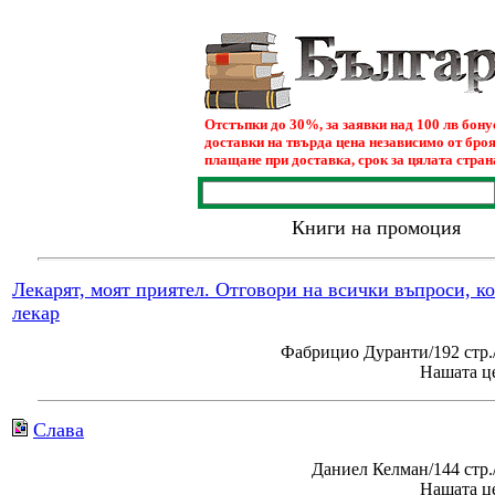
Отстъпки до 30%, за заявки над 100 лв бон
доставки на твърда цена независимо от броя
плащане при доставка, срок за цялата страна
Книги на промоция
Лекарят, моят приятел. Отговори на всички въпроси, к
лекар
Фабрицио Дуранти/192 стр.
Нашата це
Слава
Даниел Келман/144 стр
Нашата це