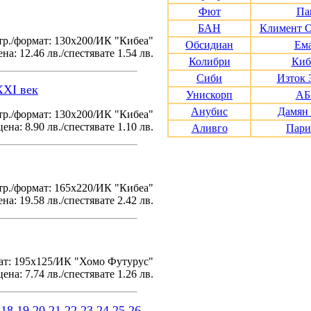
Фют
Па
БАН
Климент 
тр./формат: 130х200/ИК "Кибеа"
Обсидиан
Ем
на: 12.46 лв./спестявате 1.54 лв.
Колибри
Киб
Сиби
Изток 
XXI век
Унискорп
АБ
Анубис
Дамян
р./формат: 130х200/ИК "Кибеа"
ена: 8.90 лв./спестявате 1.10 лв.
Аливго
Пари
р./формат: 165х220/ИК "Кибеа"
на: 19.58 лв./спестявате 2.42 лв.
ат: 195x125/ИК "Хомо Футурус"
ена: 7.74 лв./спестявате 1.26 лв.
18
19
20
21
22
23
24
25
26