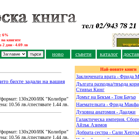
ус 6%
 на книгите
 2 дни - 4.69 лв
ново
съвети
каталог
доста
Най-новите книги
Заключената врата - Фрида 
оито бихте задали на вашия
Дългата разходка/твърда кори
Стивън Кинг
Домът на Бекъм - Том Бауър
/формат: 130х200/ИК "Колибри"
на: 10.56 лв./спестявате 1.44 лв.
Наемателката - Фрида Макф
Духовна анатомия - Дааджи
Галактическа империя. Сборн
Айзък Азимов
./формат: 130х200/ИК "Колибри"
Добрата сестра - Сали Хепуъ
на: 10.56 лв./спестявате 1.44 лв.