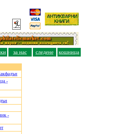
вки
за нас
следене
кошница
Макфадън
ца -
адън
ик -
рт