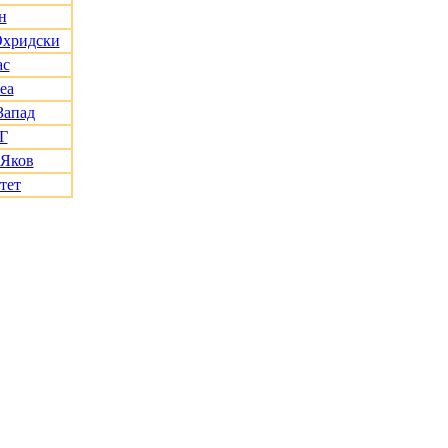
н
Охридски
ас
еа
Запад
Г
 Яков
тет