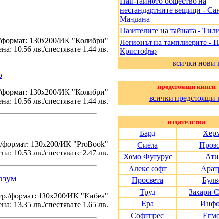
Най-тайното общество на
нестандартните вещици - Са
Мандана
Пазителите на тайната - Тил
/формат: 130х200/ИК "Колибри"
Легионът на тамплиерите - 
на: 10.56 лв./спестявате 1.44 лв.
Кристофър
всички нови 
о
предстоящи книги
./формат: 130х200/ИК "Колибри"
всички предстоящи 
на: 10.56 лв./спестявате 1.44 лв.
издателства
Бард
Хер
./формат: 130х200/ИК "ProBook"
Сиела
Проз
на: 10.53 лв./спестявате 2.47 лв.
Хомо Футурус
Ати
Алекс софт
Арат
азум
Просвета
Булв
Труд
Захари 
тр./формат: 130х200/ИК "Кибеа"
Ера
Инфо
на: 13.35 лв./спестявате 1.65 лв.
Софтпрес
Егм