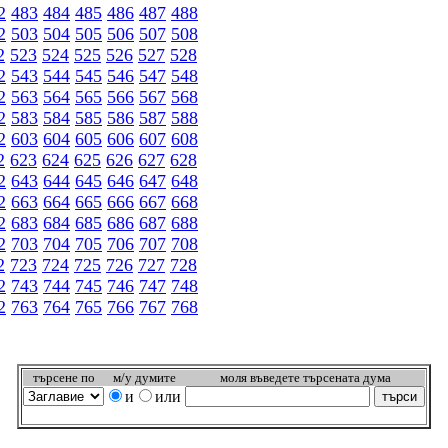
2
483
484
485
486
487
488
2
503
504
505
506
507
508
2
523
524
525
526
527
528
2
543
544
545
546
547
548
2
563
564
565
566
567
568
2
583
584
585
586
587
588
2
603
604
605
606
607
608
2
623
624
625
626
627
628
2
643
644
645
646
647
648
2
663
664
665
666
667
668
2
683
684
685
686
687
688
2
703
704
705
706
707
708
2
723
724
725
726
727
728
2
743
744
745
746
747
748
2
763
764
765
766
767
768
търсeне по
м/у думите
моля въведете търсената дума
и
или