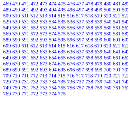
469
470
471
472
473
474
475
476
477
478
479
480
481
48
489
490
491
492
493
494
495
496
497
498
499
500
501
50
509
510
511
512
513
514
515
516
517
518
519
520
521
52
529
530
531
532
533
534
535
536
537
538
539
540
541
54
549
550
551
552
553
554
555
556
557
558
559
560
561
56
569
570
571
572
573
574
575
576
577
578
579
580
581
58
589
590
591
592
593
594
595
596
597
598
599
600
601
60
609
610
611
612
613
614
615
616
617
618
619
620
621
62
629
630
631
632
633
634
635
636
637
638
639
640
641
64
649
650
651
652
653
654
655
656
657
658
659
660
661
66
669
670
671
672
673
674
675
676
677
678
679
680
681
68
689
690
691
692
693
694
695
696
697
698
699
700
701
70
709
710
711
712
713
714
715
716
717
718
719
720
721
72
729
730
731
732
733
734
735
736
737
738
739
740
741
74
749
750
751
752
753
754
755
756
757
758
759
760
761
76
769
770
771
772
773
774
775