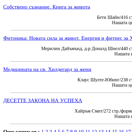
Собствено съзнание. Книга за живота
Бети Шайн/416 с
Нашата це
Фитоника: Новата сила за живот. Енергия и фитнес за 
Мерилин Дайъмънд, д-р Доналд Шнел/440 ст
Нашата ц
Медицината на св. Хилдегард за жени
Клаус Шулте-Юбинг/238 ст
Нашата це
ДЕСЕТТЕ ЗАКОНА НА УСПЕХА
Хайръм Смит/272 стр./форм
Нашата ц
Още книги от :
1
2
3
4
5
6
7
8
9
10
11
12
13
14
15
16
17