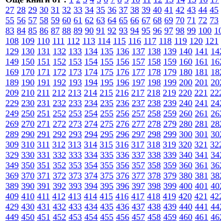
27
28
29
30
31
32
33
34
35
36
37
38
39
40
41
42
43
44
45
55
56
57
58
59
60
61
62
63
64
65
66
67
68
69
70
71
72
73
83
84
85
86
87
88
89
90
91
92
93
94
95
96
97
98
99
100
1
108
109
110
111
112
113
114
115
116
117
118
119
120
121
129
130
131
132
133
134
135
136
137
138
139
140
141
14
149
150
151
152
153
154
155
156
157
158
159
160
161
16
169
170
171
172
173
174
175
176
177
178
179
180
181
18
189
190
191
192
193
194
195
196
197
198
199
200
201
20
209
210
211
212
213
214
215
216
217
218
219
220
221
22
229
230
231
232
233
234
235
236
237
238
239
240
241
24
249
250
251
252
253
254
255
256
257
258
259
260
261
26
269
270
271
272
273
274
275
276
277
278
279
280
281
28
289
290
291
292
293
294
295
296
297
298
299
300
301
30
309
310
311
312
313
314
315
316
317
318
319
320
321
32
329
330
331
332
333
334
335
336
337
338
339
340
341
34
349
350
351
352
353
354
355
356
357
358
359
360
361
36
369
370
371
372
373
374
375
376
377
378
379
380
381
38
389
390
391
392
393
394
395
396
397
398
399
400
401
40
409
410
411
412
413
414
415
416
417
418
419
420
421
42
429
430
431
432
433
434
435
436
437
438
439
440
441
44
449
450
451
452
453
454
455
456
457
458
459
460
461
46