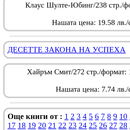
Клаус Шулте-Юбинг/238 стр./ф
Нашата цена: 19.58 лв./
ДЕСЕТТЕ ЗАКОНА НА УСПЕХА
Хайръм Смит/272 стр./формат:
Нашата цена: 7.74 лв./
Още книги от :
1
2
3
4
5
6
7
8
9
10
17
18
19
20
21
22
23
24
25
26
27
28