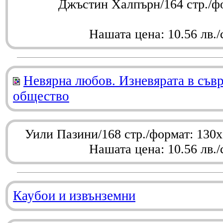
Джъстин Халпърн/164 стр./ф
Нашата цена: 10.56 лв./
Невярна любов. Изневярата в съв
общество
Уили Пазини/168 стр./формат: 130
Нашата цена: 10.56 лв./
Каубои и извънземни