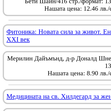
Бети Шайн/416 стр./формат: 1
Нашата цена: 12.46 лв./
Фитоника: Новата сила за живот. Ен
XXI век
Мерилин Дайъмънд, д-р Доналд Шнел
1
Нашата цена: 8.90 лв./
Медицината на св. Хилдегард за же