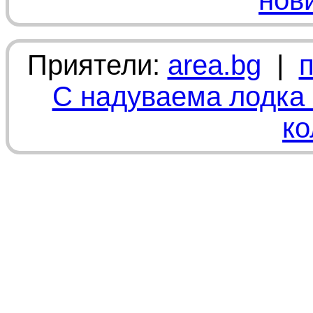
нов
Приятели:
area.bg
|
С надуваема лодка 
ко