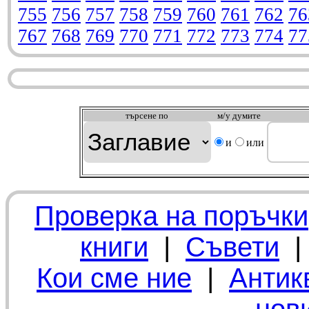
755
756
757
758
759
760
761
762
76
767
768
769
770
771
772
773
774
77
търсeне по
м/у думите
и
или
Проверка на поръчки
книги
|
Съвети
Кои сме ние
|
Антик