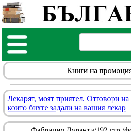
Книги на промоци
Лекарят, моят приятел. Отговори на
които бихте задали на вашия лекар
Фабрицио Дуранти/192 стр./ф