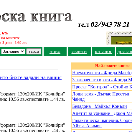
ус 6%
 на книгите
 2 дни - 4.69 лв
ново
съвети
каталог
доста
Най-новите книги
Наемателката - Фрида Макф
оито бихте задали на вашия
Заключената врата - Фрида 
Проект "Контрол" - Стойчо 
/формат: 130х200/ИК "Колибри"
Лоша земя - Дъглас Престън
на: 10.56 лв./спестявате 1.44 лв.
Чайлд
Беладона - Майкъл Конъли
Апетит за убиване - Джон М
Галактическа империя. Сборн
./формат: 130х200/ИК "Колибри"
Айзък Азимов
на: 10.56 лв./спестявате 1.44 лв.