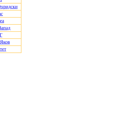
Охридски
ас
еа
Запад
Г
 Яков
тет