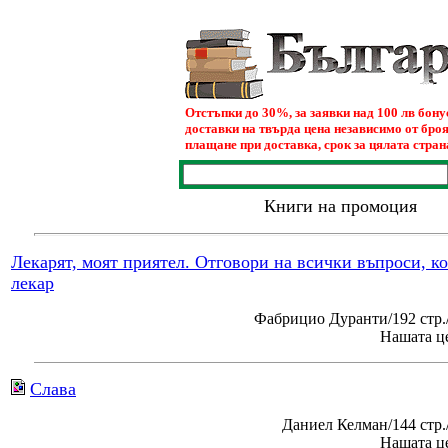
Отстъпки до 30%, за заявки над 100 лв бон
доставки на твърда цена независимо от броя
плащане при доставка, срок за цялата страна
Книги на промоция
Лекарят, моят приятел. Отговори на всички въпроси, к
лекар
Фабрицио Дуранти/192 стр.
Нашата це
Слава
Даниел Келман/144 стр
Нашата це