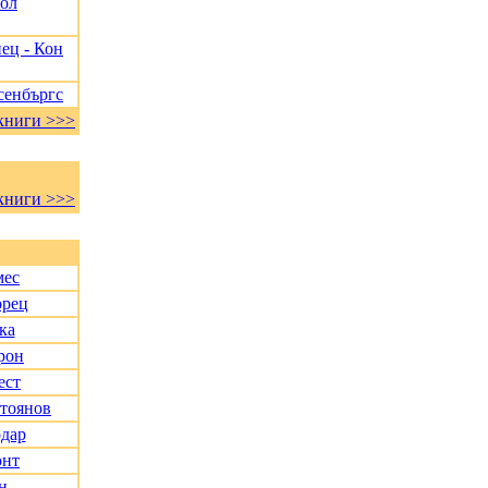
Пол
ец - Кон
сенбъргс
книги >>>
книги >>>
мес
орец
ка
рон
ест
Стоянов
дар
онт
н