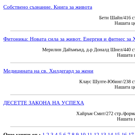
Собствено съзнание. Книга за живота
Бети Шайн/416 с
Нашата це
Фитоника: Новата сила за живот. Енергия и фитнес за 
Мерилин Дайъмънд, д-р Доналд Шнел/440 ст
Нашата ц
Медицината на св. Хилдегард за жени
Клаус Шулте-Юбинг/238 ст
Нашата це
ДЕСЕТТЕ ЗАКОНА НА УСПЕХА
Хайръм Смит/272 стр./форм
Нашата ц
Още книги от :
1
2
3
4
5
6
7
8
9
10
11
12
13
14
15
16
17