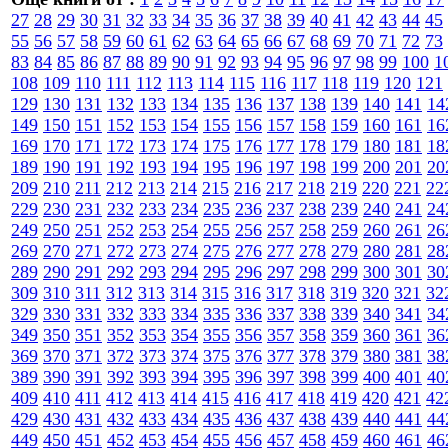
27
28
29
30
31
32
33
34
35
36
37
38
39
40
41
42
43
44
45
55
56
57
58
59
60
61
62
63
64
65
66
67
68
69
70
71
72
73
83
84
85
86
87
88
89
90
91
92
93
94
95
96
97
98
99
100
1
108
109
110
111
112
113
114
115
116
117
118
119
120
121
129
130
131
132
133
134
135
136
137
138
139
140
141
14
149
150
151
152
153
154
155
156
157
158
159
160
161
16
169
170
171
172
173
174
175
176
177
178
179
180
181
18
189
190
191
192
193
194
195
196
197
198
199
200
201
20
209
210
211
212
213
214
215
216
217
218
219
220
221
22
229
230
231
232
233
234
235
236
237
238
239
240
241
24
249
250
251
252
253
254
255
256
257
258
259
260
261
26
269
270
271
272
273
274
275
276
277
278
279
280
281
28
289
290
291
292
293
294
295
296
297
298
299
300
301
30
309
310
311
312
313
314
315
316
317
318
319
320
321
32
329
330
331
332
333
334
335
336
337
338
339
340
341
34
349
350
351
352
353
354
355
356
357
358
359
360
361
36
369
370
371
372
373
374
375
376
377
378
379
380
381
38
389
390
391
392
393
394
395
396
397
398
399
400
401
40
409
410
411
412
413
414
415
416
417
418
419
420
421
42
429
430
431
432
433
434
435
436
437
438
439
440
441
44
449
450
451
452
453
454
455
456
457
458
459
460
461
46