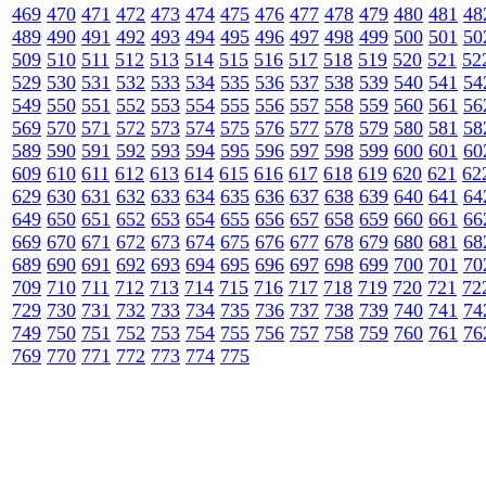
469
470
471
472
473
474
475
476
477
478
479
480
481
48
489
490
491
492
493
494
495
496
497
498
499
500
501
50
509
510
511
512
513
514
515
516
517
518
519
520
521
52
529
530
531
532
533
534
535
536
537
538
539
540
541
54
549
550
551
552
553
554
555
556
557
558
559
560
561
56
569
570
571
572
573
574
575
576
577
578
579
580
581
58
589
590
591
592
593
594
595
596
597
598
599
600
601
60
609
610
611
612
613
614
615
616
617
618
619
620
621
62
629
630
631
632
633
634
635
636
637
638
639
640
641
64
649
650
651
652
653
654
655
656
657
658
659
660
661
66
669
670
671
672
673
674
675
676
677
678
679
680
681
68
689
690
691
692
693
694
695
696
697
698
699
700
701
70
709
710
711
712
713
714
715
716
717
718
719
720
721
72
729
730
731
732
733
734
735
736
737
738
739
740
741
74
749
750
751
752
753
754
755
756
757
758
759
760
761
76
769
770
771
772
773
774
775