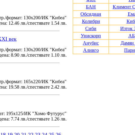
БАН
Климент 
Обсидиан
Ем
тр./формат: 130х200/ИК "Кибеа"
Колибри
Киб
на: 12.46 лв./спестявате 1.54 лв.
Сиби
Изток 
Унискорп
АБ
XXI век
Анубис
Дамян
р./формат: 130х200/ИК "Кибеа"
Аливго
Пари
ена: 8.90 лв./спестявате 1.10 лв.
р./формат: 165х220/ИК "Кибеа"
на: 19.58 лв./спестявате 2.42 лв.
ат: 195x125/ИК "Хомо Футурус"
ена: 7.74 лв./спестявате 1.26 лв.
18
19
20
21
22
23
24
25
26