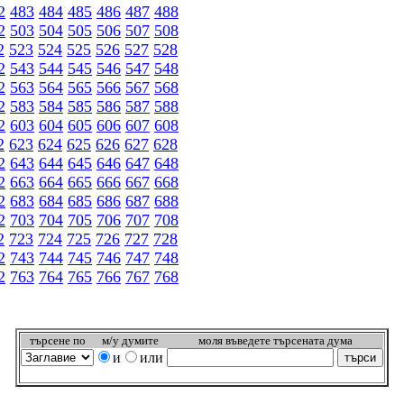
2
483
484
485
486
487
488
2
503
504
505
506
507
508
2
523
524
525
526
527
528
2
543
544
545
546
547
548
2
563
564
565
566
567
568
2
583
584
585
586
587
588
2
603
604
605
606
607
608
2
623
624
625
626
627
628
2
643
644
645
646
647
648
2
663
664
665
666
667
668
2
683
684
685
686
687
688
2
703
704
705
706
707
708
2
723
724
725
726
727
728
2
743
744
745
746
747
748
2
763
764
765
766
767
768
търсeне по
м/у думите
моля въведете търсената дума
и
или