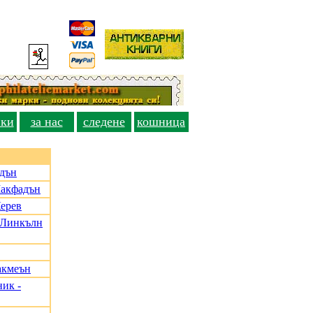
вки
за нас
следене
кошница
адън
Макфадън
Керев
, Линкълн
акмеън
ик -