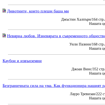
Дивотиите, които плещи баща ми
Джъстин Халпърн/164 стр.
Нашата це
Невярна любов. Изневярата в съвременното обществ
Уили Пазини/168 стр
Нашата це
Каубои и извънземни
Джоан Винс/352 стр
Нашата це
Безграничната сила на ума. Как функционира нашият р
Лауро Тревизан/222 с
Нашата це