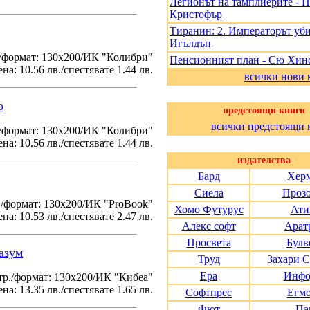
Легионът на тамплиерите - 
Кристофър
Тиранин: 2. Императорът уби
Игълдън
/формат: 130х200/ИК "Колибри"
Пенсионният план - Сю Хин
на: 10.56 лв./спестявате 1.44 лв.
всички нови 
о
предстоящи книги
всички предстоящи 
./формат: 130х200/ИК "Колибри"
на: 10.56 лв./спестявате 1.44 лв.
издателства
Бард
Хер
Сиела
Проз
./формат: 130х200/ИК "ProBook"
Хомо Футурус
Ати
на: 10.53 лв./спестявате 2.47 лв.
Алекс софт
Арат
Просвета
Булв
азум
Труд
Захари 
Ера
Инфо
тр./формат: 130х200/ИК "Кибеа"
на: 13.35 лв./спестявате 1.65 лв.
Софтпрес
Егм
Фют
Па