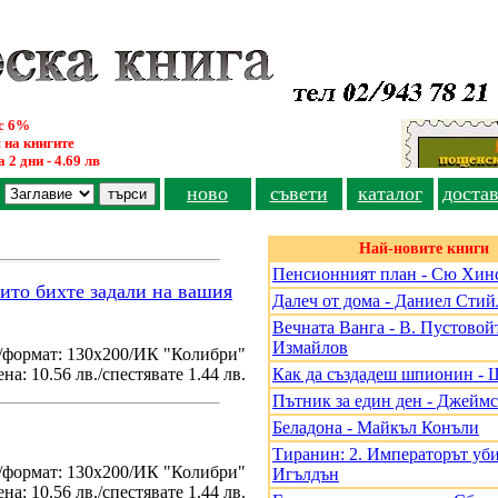
ус 6%
 на книгите
 2 дни - 4.69 лв
ново
съвети
каталог
доста
Най-новите книги
Пенсионният план - Сю Хин
оито бихте задали на вашия
Далеч от дома - Даниел Стий
Вечната Ванга - В. Пустовойт
Измайлов
/формат: 130х200/ИК "Колибри"
на: 10.56 лв./спестявате 1.44 лв.
Как да създадеш шпионин - 
Пътник за един ден - Джеймс
Беладона - Майкъл Конъли
Тиранин: 2. Императорът уби
./формат: 130х200/ИК "Колибри"
Игълдън
на: 10.56 лв./спестявате 1.44 лв.