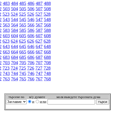
2
483
484
485
486
487
488
2
503
504
505
506
507
508
2
523
524
525
526
527
528
2
543
544
545
546
547
548
2
563
564
565
566
567
568
2
583
584
585
586
587
588
2
603
604
605
606
607
608
2
623
624
625
626
627
628
2
643
644
645
646
647
648
2
663
664
665
666
667
668
2
683
684
685
686
687
688
2
703
704
705
706
707
708
2
723
724
725
726
727
728
2
743
744
745
746
747
748
2
763
764
765
766
767
768
търсeне по
м/у думите
моля въведете търсената дума
и
или