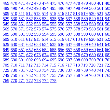
469
470
471
472
473
474
475
476
477
478
479
480
481
48
489
490
491
492
493
494
495
496
497
498
499
500
501
50
509
510
511
512
513
514
515
516
517
518
519
520
521
52
529
530
531
532
533
534
535
536
537
538
539
540
541
54
549
550
551
552
553
554
555
556
557
558
559
560
561
56
569
570
571
572
573
574
575
576
577
578
579
580
581
58
589
590
591
592
593
594
595
596
597
598
599
600
601
60
609
610
611
612
613
614
615
616
617
618
619
620
621
62
629
630
631
632
633
634
635
636
637
638
639
640
641
64
649
650
651
652
653
654
655
656
657
658
659
660
661
66
669
670
671
672
673
674
675
676
677
678
679
680
681
68
689
690
691
692
693
694
695
696
697
698
699
700
701
70
709
710
711
712
713
714
715
716
717
718
719
720
721
72
729
730
731
732
733
734
735
736
737
738
739
740
741
74
749
750
751
752
753
754
755
756
757
758
759
760
761
76
769
770
771
772
773
774
775