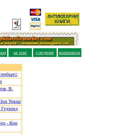
вки
за нас
следене
кошница
сенбъргс
л
ов, В.
Шон Уокър
 Гудхенд
ец - Кон