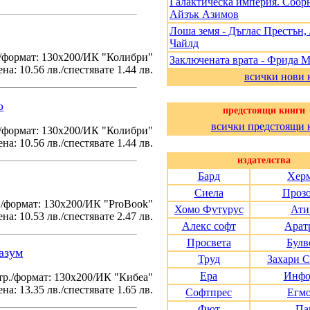
Галактическа империя. Сборн
Айзък Азимов
Лоша земя - Дъглас Престън
Чайлд
/формат: 130х200/ИК "Колибри"
Заключената врата - Фрида 
на: 10.56 лв./спестявате 1.44 лв.
всички нови 
о
предстоящи книги
всички предстоящи 
./формат: 130х200/ИК "Колибри"
на: 10.56 лв./спестявате 1.44 лв.
издателства
Бард
Хер
Сиела
Проз
./формат: 130х200/ИК "ProBook"
Хомо Футурус
Ати
на: 10.53 лв./спестявате 2.47 лв.
Алекс софт
Арат
Просвета
Булв
азум
Труд
Захари 
Ера
Инфо
тр./формат: 130х200/ИК "Кибеа"
на: 13.35 лв./спестявате 1.65 лв.
Софтпрес
Егм
Фют
Па