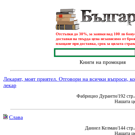
Отстъпки до 30%, за заявки над 100 лв бон
доставки на твърда цена независимо от броя
плащане при доставка, срок за цялата страна
Книги на промоция
Лекарят, моят приятел. Отговори на всички въпроси, к
лекар
Фабрицио Дуранти/192 стр.
Нашата це
Слава
Даниел Келман/144 стр
Нашата це