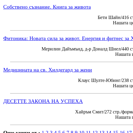
Собствено съзнание. Книга за живота
Бети Шайн/416 с
Нашата це
Фитоника: Новата сила за живот. Енергия и фитнес за 
Мерилин Дайъмънд, д-р Доналд Шнел/440 ст
Нашата ц
Медицината на св. Хилдегард за жени
Клаус Шулте-Юбинг/238 ст
Нашата це
ДЕСЕТТЕ ЗАКОНА НА УСПЕХА
Хайръм Смит/272 стр./форм
Нашата ц
Още книги от :
1
2
3
4
5
6
7
8
9
10
11
12
13
14
15
16
17