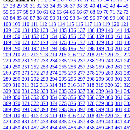
27
28
29
30
31
32
33
34
35
36
37
38
39
40
41
42
43
44
45
55
56
57
58
59
60
61
62
63
64
65
66
67
68
69
70
71
72
73
83
84
85
86
87
88
89
90
91
92
93
94
95
96
97
98
99
100
1
108
109
110
111
112
113
114
115
116
117
118
119
120
121
129
130
131
132
133
134
135
136
137
138
139
140
141
14
149
150
151
152
153
154
155
156
157
158
159
160
161
16
169
170
171
172
173
174
175
176
177
178
179
180
181
18
189
190
191
192
193
194
195
196
197
198
199
200
201
20
209
210
211
212
213
214
215
216
217
218
219
220
221
22
229
230
231
232
233
234
235
236
237
238
239
240
241
24
249
250
251
252
253
254
255
256
257
258
259
260
261
26
269
270
271
272
273
274
275
276
277
278
279
280
281
28
289
290
291
292
293
294
295
296
297
298
299
300
301
30
309
310
311
312
313
314
315
316
317
318
319
320
321
32
329
330
331
332
333
334
335
336
337
338
339
340
341
34
349
350
351
352
353
354
355
356
357
358
359
360
361
36
369
370
371
372
373
374
375
376
377
378
379
380
381
38
389
390
391
392
393
394
395
396
397
398
399
400
401
40
409
410
411
412
413
414
415
416
417
418
419
420
421
42
429
430
431
432
433
434
435
436
437
438
439
440
441
44
449
450
451
452
453
454
455
456
457
458
459
460
461
46