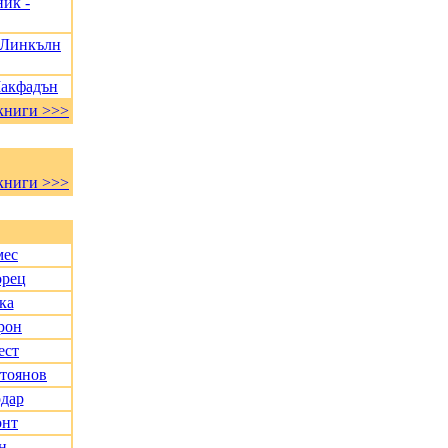
ик -
, Линкълн
Макфадън
книги >>>
книги >>>
мес
орец
ка
рон
ест
Стоянов
дар
онт
н