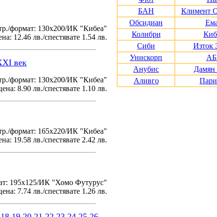
БАН
Климент 
Обсидиан
Ем
тр./формат: 130х200/ИК "Кибеа"
Колибри
Киб
на: 12.46 лв./спестявате 1.54 лв.
Сиби
Изток 
Унискорп
АБ
XXI век
Анубис
Дамян
р./формат: 130х200/ИК "Кибеа"
Аливго
Пари
ена: 8.90 лв./спестявате 1.10 лв.
р./формат: 165х220/ИК "Кибеа"
на: 19.58 лв./спестявате 2.42 лв.
ат: 195x125/ИК "Хомо Футурус"
ена: 7.74 лв./спестявате 1.26 лв.
18
19
20
21
22
23
24
25
26