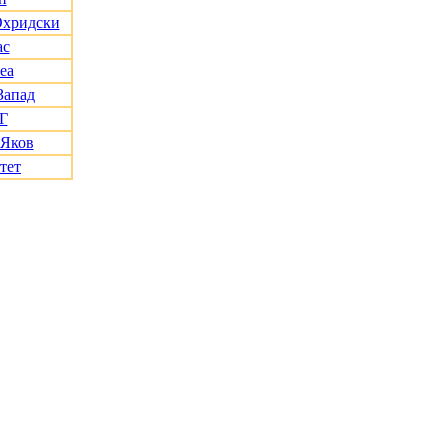
Охридски
ас
еа
Запад
Г
 Яков
тет