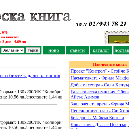
ус 6%
 на книгите
 2 дни - 4.69 лв
ново
съвети
каталог
доста
Най-новите книги
Проект "Контрол" - Стойчо 
оито бихте задали на вашия
Наемателката - Фрида Макф
Добрата сестра - Сали Хепуъ
/формат: 130х200/ИК "Колибри"
Галактическа империя. Сборн
на: 10.56 лв./спестявате 1.44 лв.
Айзък Азимов
Заключената врата - Фрида 
Пенсионният план - Сю Хин
Беладона - Майкъл Конъли
./формат: 130х200/ИК "Колибри"
Лоша земя - Дъглас Престън
на: 10.56 лв./спестявате 1.44 лв.