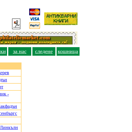
вки
за нас
следене
кошница
Керев
адън
рт
ик -
Макфадън
сенбъргс
, Линкълн