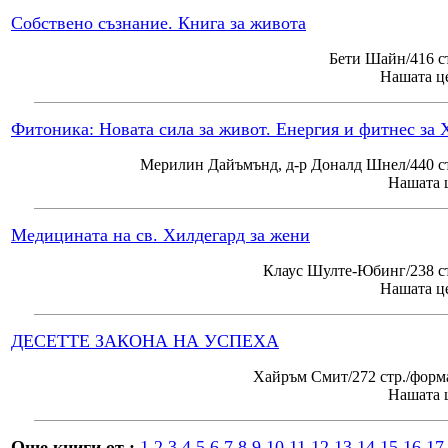
Собствено съзнание. Книга за живота
Бети Шайн/416 с
Нашата це
Фитоника: Новата сила за живот. Енергия и фитнес за 
Мерилин Дайъмънд, д-р Доналд Шнел/440 ст
Нашата ц
Медицината на св. Хилдегард за жени
Клаус Шулте-Юбинг/238 ст
Нашата це
ДЕСЕТТЕ ЗАКОНА НА УСПЕХА
Хайръм Смит/272 стр./форм
Нашата ц
Още книги от :
1
2
3
4
5
6
7
8
9
10
11
12
13
14
15
16
17