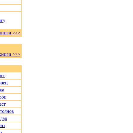
нгу
книги >>>
книги >>>
мес
орец
ка
рон
ест
Стоянов
дар
онт
н