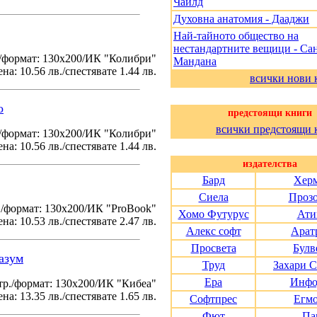
Чайлд
Духовна анатомия - Дааджи
Най-тайното общество на
нестандартните вещици - Са
/формат: 130х200/ИК "Колибри"
Мандана
на: 10.56 лв./спестявате 1.44 лв.
всички нови 
о
предстоящи книги
всички предстоящи 
./формат: 130х200/ИК "Колибри"
на: 10.56 лв./спестявате 1.44 лв.
издателства
Бард
Хер
Сиела
Проз
./формат: 130х200/ИК "ProBook"
Хомо Футурус
Ати
на: 10.53 лв./спестявате 2.47 лв.
Алекс софт
Арат
Просвета
Булв
азум
Труд
Захари 
Ера
Инфо
тр./формат: 130х200/ИК "Кибеа"
на: 13.35 лв./спестявате 1.65 лв.
Софтпрес
Егм
Фют
Па