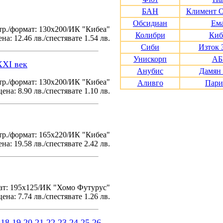
БАН
Климент 
Обсидиан
Ем
тр./формат: 130х200/ИК "Кибеа"
Колибри
Киб
на: 12.46 лв./спестявате 1.54 лв.
Сиби
Изток 
Унискорп
АБ
XXI век
Анубис
Дамян
р./формат: 130х200/ИК "Кибеа"
Аливго
Пари
ена: 8.90 лв./спестявате 1.10 лв.
р./формат: 165х220/ИК "Кибеа"
на: 19.58 лв./спестявате 2.42 лв.
ат: 195x125/ИК "Хомо Футурус"
ена: 7.74 лв./спестявате 1.26 лв.
18
19
20
21
22
23
24
25
26