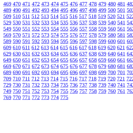
469
470
471
472
473
474
475
476
477
478
479
480
481
48
489
490
491
492
493
494
495
496
497
498
499
500
501
50
509
510
511
512
513
514
515
516
517
518
519
520
521
52
529
530
531
532
533
534
535
536
537
538
539
540
541
54
549
550
551
552
553
554
555
556
557
558
559
560
561
56
569
570
571
572
573
574
575
576
577
578
579
580
581
58
589
590
591
592
593
594
595
596
597
598
599
600
601
60
609
610
611
612
613
614
615
616
617
618
619
620
621
62
629
630
631
632
633
634
635
636
637
638
639
640
641
64
649
650
651
652
653
654
655
656
657
658
659
660
661
66
669
670
671
672
673
674
675
676
677
678
679
680
681
68
689
690
691
692
693
694
695
696
697
698
699
700
701
70
709
710
711
712
713
714
715
716
717
718
719
720
721
72
729
730
731
732
733
734
735
736
737
738
739
740
741
74
749
750
751
752
753
754
755
756
757
758
759
760
761
76
769
770
771
772
773
774
775