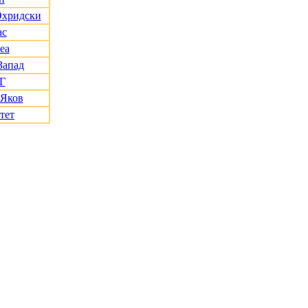
Охридски
ас
еа
Запад
Г
 Яков
тет