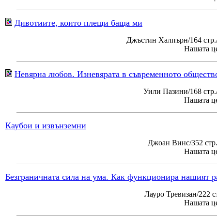
Дивотиите, които плещи баща ми
Джъстин Халпърн/164 стр.
Нашата це
Невярна любов. Изневярата в съвременното обществ
Уили Пазини/168 стр
Нашата це
Каубои и извънземни
Джоан Винс/352 стр
Нашата це
Безграничната сила на ума. Как функционира нашият р
Лауро Тревизан/222 с
Нашата це