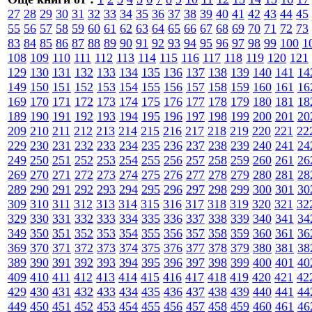
27
28
29
30
31
32
33
34
35
36
37
38
39
40
41
42
43
44
45
55
56
57
58
59
60
61
62
63
64
65
66
67
68
69
70
71
72
73
83
84
85
86
87
88
89
90
91
92
93
94
95
96
97
98
99
100
1
108
109
110
111
112
113
114
115
116
117
118
119
120
121
129
130
131
132
133
134
135
136
137
138
139
140
141
14
149
150
151
152
153
154
155
156
157
158
159
160
161
16
169
170
171
172
173
174
175
176
177
178
179
180
181
18
189
190
191
192
193
194
195
196
197
198
199
200
201
20
209
210
211
212
213
214
215
216
217
218
219
220
221
22
229
230
231
232
233
234
235
236
237
238
239
240
241
24
249
250
251
252
253
254
255
256
257
258
259
260
261
26
269
270
271
272
273
274
275
276
277
278
279
280
281
28
289
290
291
292
293
294
295
296
297
298
299
300
301
30
309
310
311
312
313
314
315
316
317
318
319
320
321
32
329
330
331
332
333
334
335
336
337
338
339
340
341
34
349
350
351
352
353
354
355
356
357
358
359
360
361
36
369
370
371
372
373
374
375
376
377
378
379
380
381
38
389
390
391
392
393
394
395
396
397
398
399
400
401
40
409
410
411
412
413
414
415
416
417
418
419
420
421
42
429
430
431
432
433
434
435
436
437
438
439
440
441
44
449
450
451
452
453
454
455
456
457
458
459
460
461
46