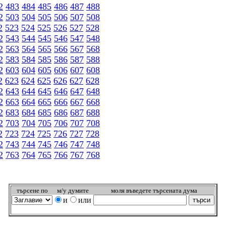
2
483
484
485
486
487
488
2
503
504
505
506
507
508
2
523
524
525
526
527
528
2
543
544
545
546
547
548
2
563
564
565
566
567
568
2
583
584
585
586
587
588
2
603
604
605
606
607
608
2
623
624
625
626
627
628
2
643
644
645
646
647
648
2
663
664
665
666
667
668
2
683
684
685
686
687
688
2
703
704
705
706
707
708
2
723
724
725
726
727
728
2
743
744
745
746
747
748
2
763
764
765
766
767
768
търсeне по
м/у думите
моля въведете търсената дума
и
или