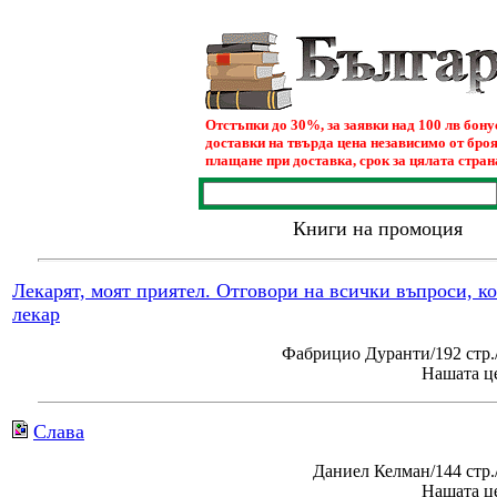
Отстъпки до 30%, за заявки над 100 лв бон
доставки на твърда цена независимо от броя
плащане при доставка, срок за цялата страна
Книги на промоция
Лекарят, моят приятел. Отговори на всички въпроси, к
лекар
Фабрицио Дуранти/192 стр.
Нашата це
Слава
Даниел Келман/144 стр
Нашата це