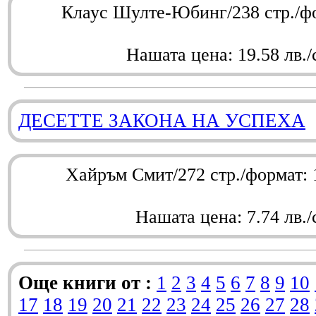
Клаус Шулте-Юбинг/238 стр./ф
Нашата цена: 19.58 лв./
ДЕСЕТТЕ ЗАКОНА НА УСПЕХА
Хайръм Смит/272 стр./формат:
Нашата цена: 7.74 лв./
Още книги от :
1
2
3
4
5
6
7
8
9
10
17
18
19
20
21
22
23
24
25
26
27
28