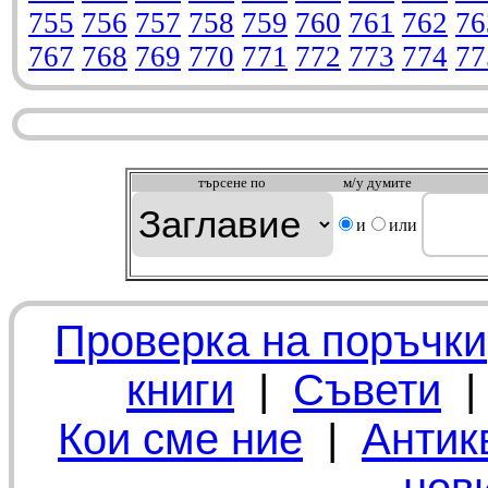
755
756
757
758
759
760
761
762
76
767
768
769
770
771
772
773
774
77
търсeне по
м/у думите
и
или
Проверка на поръчки
книги
|
Съвети
Кои сме ние
|
Антик