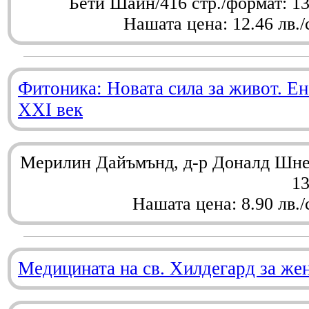
Бети Шайн/416 стр./формат: 1
Нашата цена: 12.46 лв./
Фитоника: Новата сила за живот. Ен
XXI век
Мерилин Дайъмънд, д-р Доналд Шнел
1
Нашата цена: 8.90 лв./
Медицината на св. Хилдегард за же