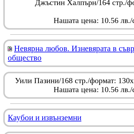
Джъстин Халпърн/164 стр./ф
Нашата цена: 10.56 лв./
Невярна любов. Изневярата в съв
общество
Уили Пазини/168 стр./формат: 130
Нашата цена: 10.56 лв./
Каубои и извънземни