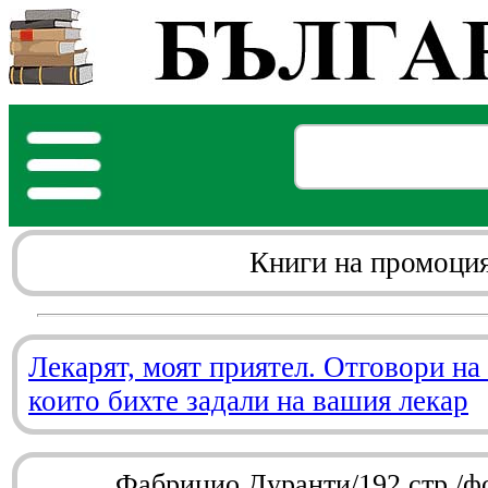
Книги на промоци
Лекарят, моят приятел. Отговори на
които бихте задали на вашия лекар
Фабрицио Дуранти/192 стр./ф