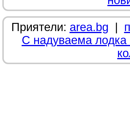
нов
Приятели:
area.bg
|
С надуваема лодка 
ко