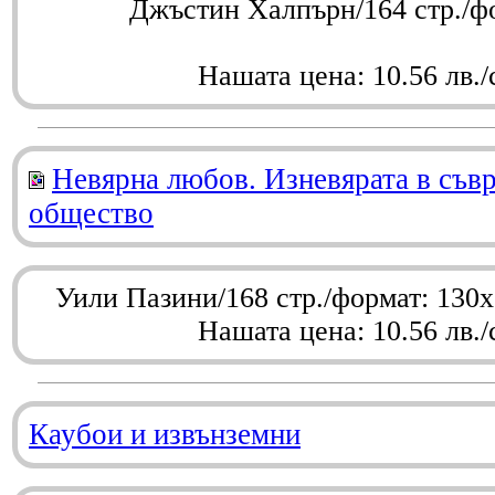
Джъстин Халпърн/164 стр./ф
Нашата цена: 10.56 лв./
Невярна любов. Изневярата в съв
общество
Уили Пазини/168 стр./формат: 130
Нашата цена: 10.56 лв./
Каубои и извънземни