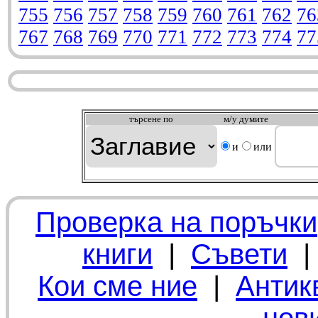
755
756
757
758
759
760
761
762
76
767
768
769
770
771
772
773
774
77
търсeне по
м/у думите
и
или
Проверка на поръчки
книги
|
Съвети
Кои сме ние
|
Антик