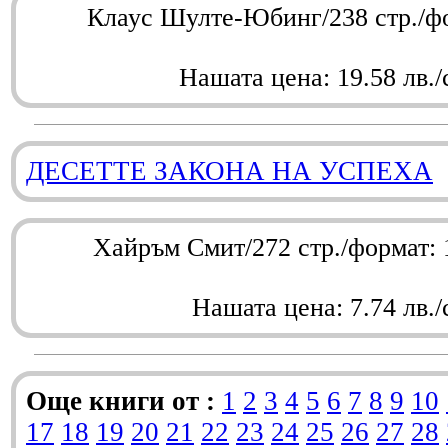
Клаус Шулте-Юбинг/238 стр./ф
Нашата цена: 19.58 лв./
ДЕСЕТТЕ ЗАКОНА НА УСПЕХА
Хайръм Смит/272 стр./формат:
Нашата цена: 7.74 лв./
Още книги от :
1
2
3
4
5
6
7
8
9
10
17
18
19
20
21
22
23
24
25
26
27
28