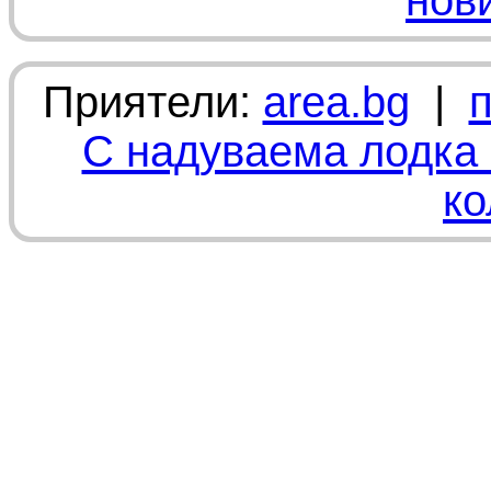
нов
Приятели:
area.bg
|
С надуваема лодка 
ко