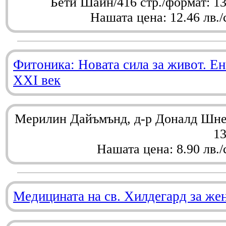
Бети Шайн/416 стр./формат: 1
Нашата цена: 12.46 лв./
Фитоника: Новата сила за живот. Ен
XXI век
Мерилин Дайъмънд, д-р Доналд Шнел
1
Нашата цена: 8.90 лв./
Медицината на св. Хилдегард за же