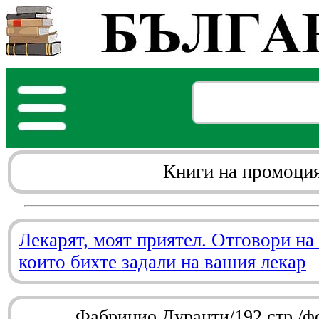
Книги на промоци
Лекарят, моят приятел. Отговори на
които бихте задали на вашия лекар
Фабрицио Дуранти/192 стр./ф