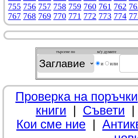
755
756
757
758
759
760
761
762
76
767
768
769
770
771
772
773
774
77
търсeне по
м/у думите
и
или
Проверка на поръчки
книги
|
Съвети
Кои сме ние
|
Антик