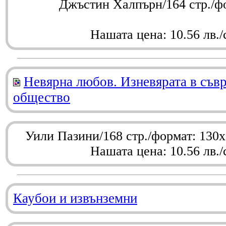
Джъстин Халпърн/164 стр./ф
Нашата цена: 10.56 лв./
Невярна любов. Изневярата в съв
общество
Уили Пазини/168 стр./формат: 130
Нашата цена: 10.56 лв./
Каубои и извънземни