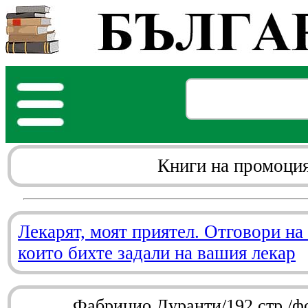
Книги на промоци
Лекарят, моят приятел. Отговори на
които бихте задали на вашия лекар
Фабрицио Дуранти/192 стр./ф