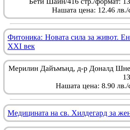
Бети Шайн/416 стр./формат: 1
Нашата цена: 12.46 лв./
Фитоника: Новата сила за живот. Ен
XXI век
Мерилин Дайъмънд, д-р Доналд Шнел
1
Нашата цена: 8.90 лв./
Медицината на св. Хилдегард за же