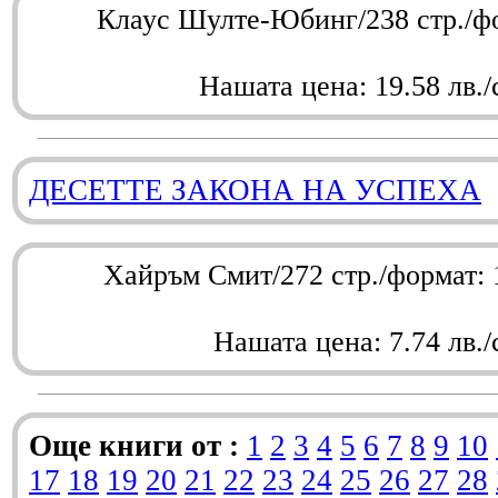
Клаус Шулте-Юбинг/238 стр./ф
Нашата цена: 19.58 лв./
ДЕСЕТТЕ ЗАКОНА НА УСПЕХА
Хайръм Смит/272 стр./формат:
Нашата цена: 7.74 лв./
Още книги от :
1
2
3
4
5
6
7
8
9
10
17
18
19
20
21
22
23
24
25
26
27
28