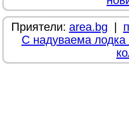
нов
Приятели:
area.bg
|
С надуваема лодка 
ко