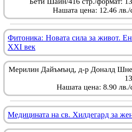
Бети Шайн/416 стр./формат: 1
Нашата цена: 12.46 лв./
Фитоника: Новата сила за живот. Ен
XXI век
Мерилин Дайъмънд, д-р Доналд Шнел
1
Нашата цена: 8.90 лв./
Медицината на св. Хилдегард за же