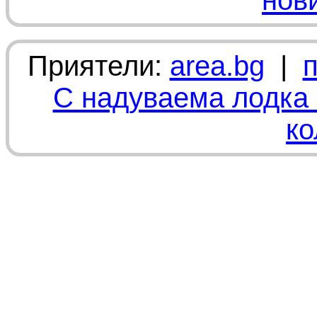
нов
Приятели:
area.bg
|
С надуваема лодка 
ко