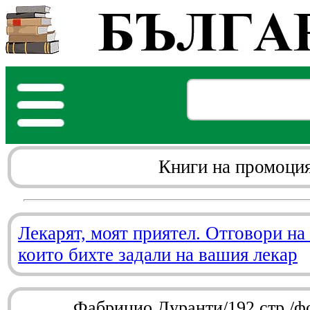
Книги на промоци
Лекарят, моят приятел. Отговори на
които бихте задали на вашия лекар
Фабрицио Дуранти/192 стр./ф