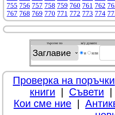
755
756
757
758
759
760
761
762
76
767
768
769
770
771
772
773
774
77
търсeне по
м/у думите
и
или
Проверка на поръчки
книги
|
Съвети
Кои сме ние
|
Антик