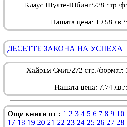
Клаус Шулте-Юбинг/238 стр./ф
Нашата цена: 19.58 лв./
ДЕСЕТТЕ ЗАКОНА НА УСПЕХА
Хайръм Смит/272 стр./формат:
Нашата цена: 7.74 лв./
Още книги от :
1
2
3
4
5
6
7
8
9
10
17
18
19
20
21
22
23
24
25
26
27
28