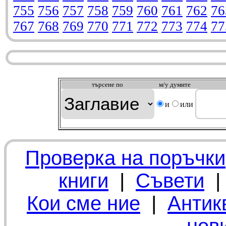
755
756
757
758
759
760
761
762
76
767
768
769
770
771
772
773
774
77
търсeне по
м/у думите
и
или
Проверка на поръчки
книги
|
Съвети
Кои сме ние
|
Антик