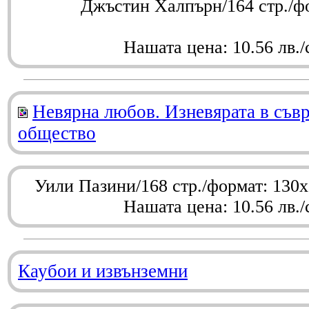
Джъстин Халпърн/164 стр./ф
Нашата цена: 10.56 лв./
Невярна любов. Изневярата в съв
общество
Уили Пазини/168 стр./формат: 130
Нашата цена: 10.56 лв./
Каубои и извънземни