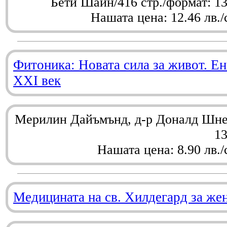
Бети Шайн/416 стр./формат: 1
Нашата цена: 12.46 лв./
Фитоника: Новата сила за живот. Ен
XXI век
Мерилин Дайъмънд, д-р Доналд Шнел
1
Нашата цена: 8.90 лв./
Медицината на св. Хилдегард за же