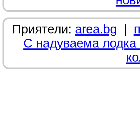
нов
Приятели:
area.bg
|
С надуваема лодка 
ко