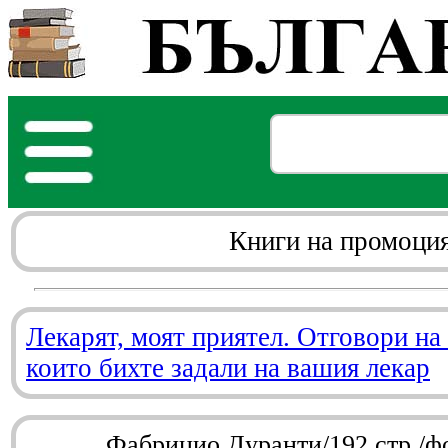
Книги на промоци
Лекарят, моят приятел. Отговори на
които бихте задали на вашия лекар
Фабрицио Дуранти/192 стр./ф