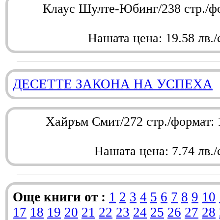
Клаус Шулте-Юбинг/238 стр./ф
Нашата цена: 19.58 лв./
ДЕСЕТТЕ ЗАКОНА НА УСПЕХА
Хайръм Смит/272 стр./формат:
Нашата цена: 7.74 лв./
Още книги от :
1
2
3
4
5
6
7
8
9
10
17
18
19
20
21
22
23
24
25
26
27
28