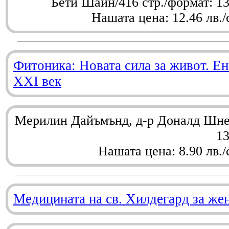
Бети Шайн/416 стр./формат: 1
Нашата цена: 12.46 лв./
Фитоника: Новата сила за живот. Ен
XXI век
Мерилин Дайъмънд, д-р Доналд Шнел
1
Нашата цена: 8.90 лв./
Медицината на св. Хилдегард за же