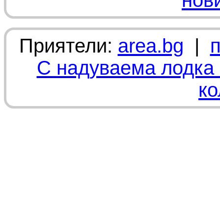
нов
Приятели:
area.bg
|
С надуваема лодка 
ко