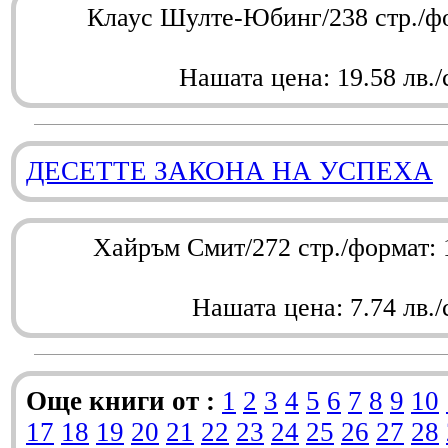
Клаус Шулте-Юбинг/238 стр./ф
Нашата цена: 19.58 лв./
ДЕСЕТТЕ ЗАКОНА НА УСПЕХА
Хайръм Смит/272 стр./формат:
Нашата цена: 7.74 лв./
Още книги от :
1
2
3
4
5
6
7
8
9
10
17
18
19
20
21
22
23
24
25
26
27
28