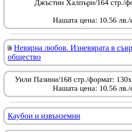
Джъстин Халпърн/164 стр./ф
Нашата цена: 10.56 лв./
Невярна любов. Изневярата в съв
общество
Уили Пазини/168 стр./формат: 130
Нашата цена: 10.56 лв./
Каубои и извънземни