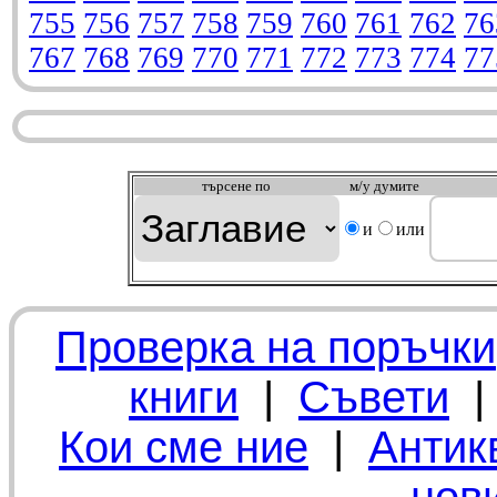
755
756
757
758
759
760
761
762
76
767
768
769
770
771
772
773
774
77
търсeне по
м/у думите
и
или
Проверка на поръчки
книги
|
Съвети
Кои сме ние
|
Антик