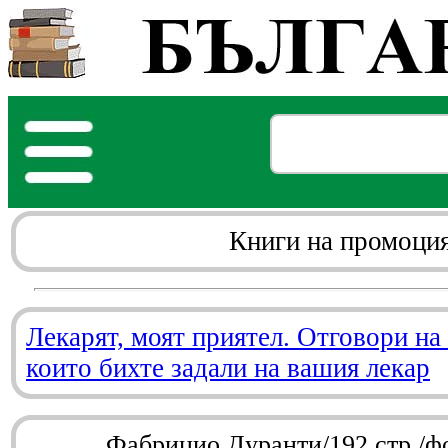
Книги на промоци
Лекарят, моят приятел. Отговори на
които бихте задали на вашия лекар
Фабрицио Дуранти/192 стр./ф