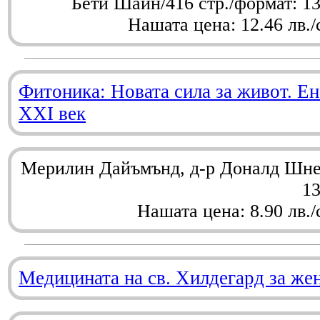
Бети Шайн/416 стр./формат: 1
Нашата цена: 12.46 лв./
Фитоника: Новата сила за живот. Ен
XXI век
Мерилин Дайъмънд, д-р Доналд Шнел
1
Нашата цена: 8.90 лв./
Медицината на св. Хилдегард за же