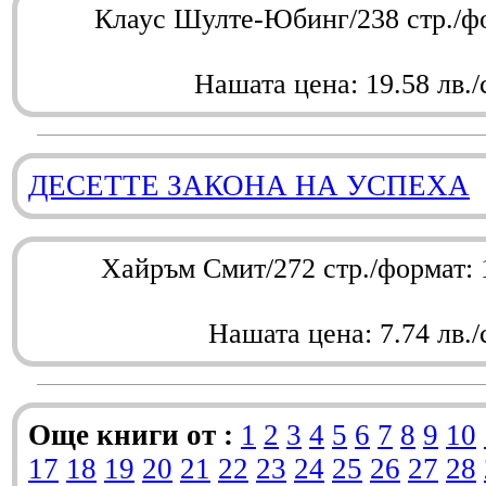
Клаус Шулте-Юбинг/238 стр./ф
Нашата цена: 19.58 лв./
ДЕСЕТТЕ ЗАКОНА НА УСПЕХА
Хайръм Смит/272 стр./формат:
Нашата цена: 7.74 лв./
Още книги от :
1
2
3
4
5
6
7
8
9
10
17
18
19
20
21
22
23
24
25
26
27
28