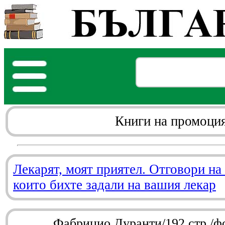
Книги на промоци
Лекарят, моят приятел. Отговори на
които бихте задали на вашия лекар
Фабрицио Дуранти/192 стр./ф