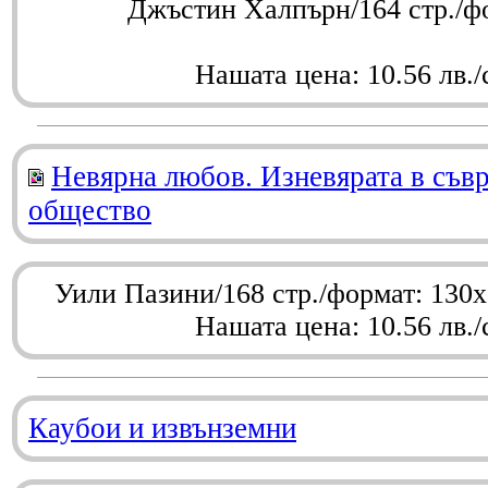
Джъстин Халпърн/164 стр./ф
Нашата цена: 10.56 лв./
Невярна любов. Изневярата в съв
общество
Уили Пазини/168 стр./формат: 130
Нашата цена: 10.56 лв./
Каубои и извънземни