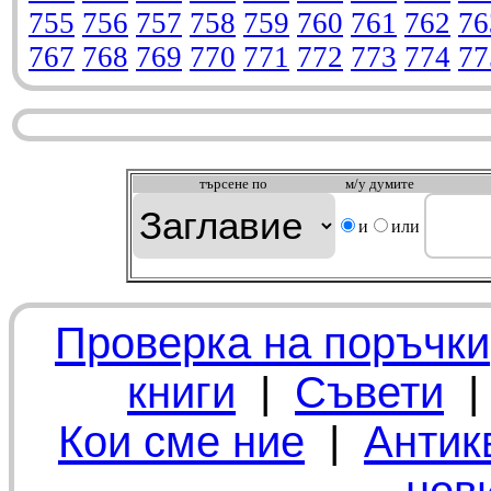
755
756
757
758
759
760
761
762
76
767
768
769
770
771
772
773
774
77
търсeне по
м/у думите
и
или
Проверка на поръчки
книги
|
Съвети
Кои сме ние
|
Антик