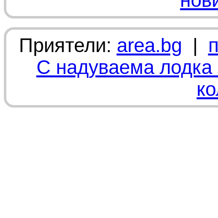
нов
Приятели:
area.bg
|
С надуваема лодка 
ко