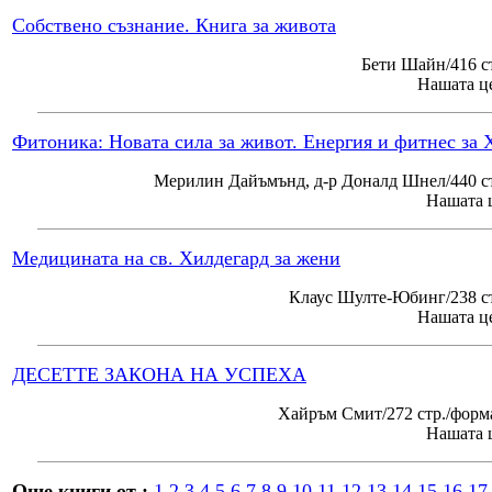
Собствено съзнание. Книга за живота
Бети Шайн/416 с
Нашата це
Фитоника: Новата сила за живот. Енергия и фитнес за 
Мерилин Дайъмънд, д-р Доналд Шнел/440 ст
Нашата ц
Медицината на св. Хилдегард за жени
Клаус Шулте-Юбинг/238 ст
Нашата це
ДЕСЕТТЕ ЗАКОНА НА УСПЕХА
Хайръм Смит/272 стр./форм
Нашата ц
Още книги от :
1
2
3
4
5
6
7
8
9
10
11
12
13
14
15
16
17