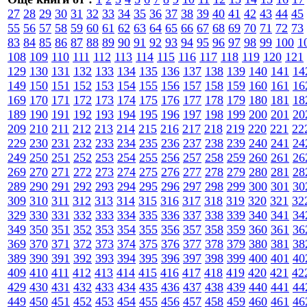
27
28
29
30
31
32
33
34
35
36
37
38
39
40
41
42
43
44
45
55
56
57
58
59
60
61
62
63
64
65
66
67
68
69
70
71
72
73
83
84
85
86
87
88
89
90
91
92
93
94
95
96
97
98
99
100
1
108
109
110
111
112
113
114
115
116
117
118
119
120
121
129
130
131
132
133
134
135
136
137
138
139
140
141
14
149
150
151
152
153
154
155
156
157
158
159
160
161
16
169
170
171
172
173
174
175
176
177
178
179
180
181
18
189
190
191
192
193
194
195
196
197
198
199
200
201
20
209
210
211
212
213
214
215
216
217
218
219
220
221
22
229
230
231
232
233
234
235
236
237
238
239
240
241
24
249
250
251
252
253
254
255
256
257
258
259
260
261
26
269
270
271
272
273
274
275
276
277
278
279
280
281
28
289
290
291
292
293
294
295
296
297
298
299
300
301
30
309
310
311
312
313
314
315
316
317
318
319
320
321
32
329
330
331
332
333
334
335
336
337
338
339
340
341
34
349
350
351
352
353
354
355
356
357
358
359
360
361
36
369
370
371
372
373
374
375
376
377
378
379
380
381
38
389
390
391
392
393
394
395
396
397
398
399
400
401
40
409
410
411
412
413
414
415
416
417
418
419
420
421
42
429
430
431
432
433
434
435
436
437
438
439
440
441
44
449
450
451
452
453
454
455
456
457
458
459
460
461
46