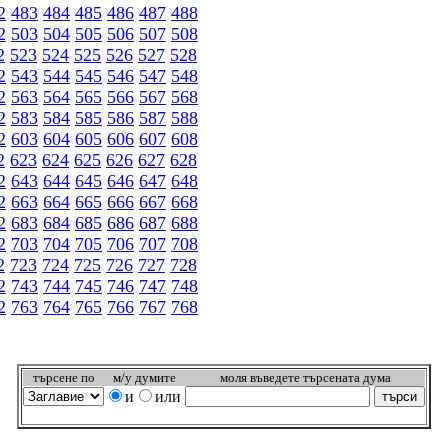
2
483
484
485
486
487
488
2
503
504
505
506
507
508
2
523
524
525
526
527
528
2
543
544
545
546
547
548
2
563
564
565
566
567
568
2
583
584
585
586
587
588
2
603
604
605
606
607
608
2
623
624
625
626
627
628
2
643
644
645
646
647
648
2
663
664
665
666
667
668
2
683
684
685
686
687
688
2
703
704
705
706
707
708
2
723
724
725
726
727
728
2
743
744
745
746
747
748
2
763
764
765
766
767
768
търсeне по
м/у думите
моля въведете търсената дума
и
или