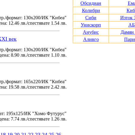
Обсидиан
Ем
Колибри
Киб
тр./формат: 130х200/ИК "Кибеа"
Сиби
Изток 
на: 12.46 лв./спестявате 1.54 лв.
Унискорп
АБ
Анубис
Дамян
XXI век
Аливго
Пари
р./формат: 130х200/ИК "Кибеа"
ена: 8.90 лв./спестявате 1.10 лв.
р./формат: 165х220/ИК "Кибеа"
на: 19.58 лв./спестявате 2.42 лв.
ат: 195x125/ИК "Хомо Футурус"
ена: 7.74 лв./спестявате 1.26 лв.
18
19
20
21
22
23
24
25
26