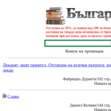
Отстъпки до 30%, за заявки над 100 лв бон
доставки на твърда цена независимо от броя
плащане при доставка, срок за цялата страна
Книги на промоция
Лекарят, моят приятел. Отговори на всички въпроси, к
лекар
Фабрицио Дуранти/192 стр.
Нашата це
Слава
Даниел Келман/144 стр
Нашата це