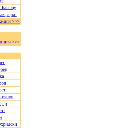
рт
и Багшоу
Макфадън
книги >>>
книги >>>
мес
орец
ка
рон
ест
Стоянов
дар
онт
н
Охридски