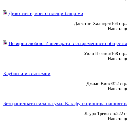
Дивотиите, които плещи баща ми
Джъстин Халпърн/164 стр.
Нашата це
Невярна любов. Изневярата в съвременното обществ
Уили Пазини/168 стр
Нашата це
Каубои и извънземни
Джоан Винс/352 стр
Нашата це
Безграничната сила на ума. Как функционира нашият р
Лауро Тревизан/222 с
Нашата це