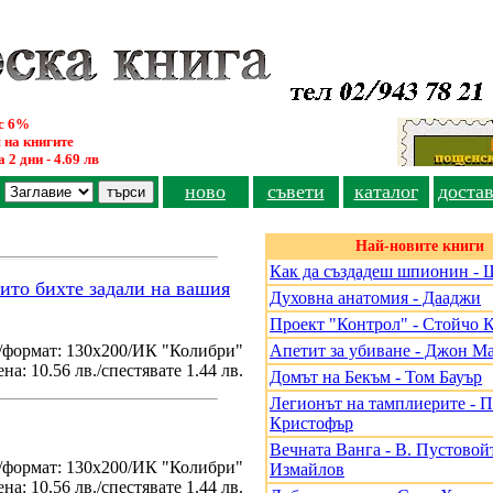
ус 6%
 на книгите
 2 дни - 4.69 лв
ново
съвети
каталог
доста
Най-новите книги
Как да създадеш шпионин - 
оито бихте задали на вашия
Духовна анатомия - Дааджи
Проект "Контрол" - Стойчо 
/формат: 130х200/ИК "Колибри"
Апетит за убиване - Джон М
на: 10.56 лв./спестявате 1.44 лв.
Домът на Бекъм - Том Бауър
Легионът на тамплиерите - 
Кристофър
Вечната Ванга - В. Пустовойт
./формат: 130х200/ИК "Колибри"
Измайлов
на: 10.56 лв./спестявате 1.44 лв.