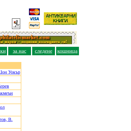
вки
за нас
следене
кошница
Шон Уокър
Керев
акмеън
Пол
ов, В.