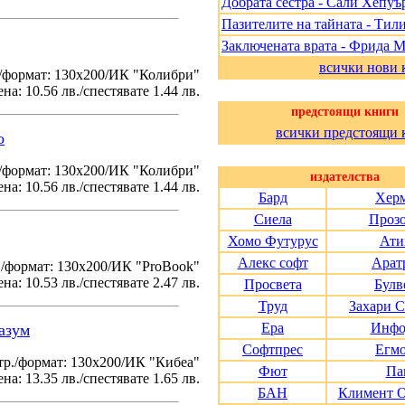
Добрата сестра - Сали Хепуъ
Пазителите на тайната - Тил
Заключената врата - Фрида 
всички нови 
/формат: 130х200/ИК "Колибри"
на: 10.56 лв./спестявате 1.44 лв.
предстоящи книги
всички предстоящи 
о
./формат: 130х200/ИК "Колибри"
издателства
на: 10.56 лв./спестявате 1.44 лв.
Бард
Хер
Сиела
Проз
Хомо Футурус
Ати
Алекс софт
Арат
./формат: 130х200/ИК "ProBook"
на: 10.53 лв./спестявате 2.47 лв.
Просвета
Булв
Труд
Захари 
Ера
Инфо
азум
Софтпрес
Егм
тр./формат: 130х200/ИК "Кибеа"
Фют
Па
на: 13.35 лв./спестявате 1.65 лв.
БАН
Климент 