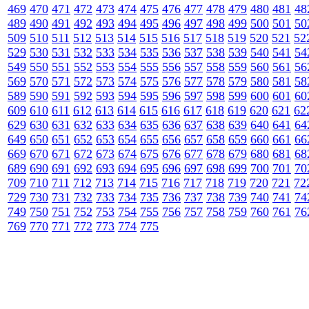
469
470
471
472
473
474
475
476
477
478
479
480
481
48
489
490
491
492
493
494
495
496
497
498
499
500
501
50
509
510
511
512
513
514
515
516
517
518
519
520
521
52
529
530
531
532
533
534
535
536
537
538
539
540
541
54
549
550
551
552
553
554
555
556
557
558
559
560
561
56
569
570
571
572
573
574
575
576
577
578
579
580
581
58
589
590
591
592
593
594
595
596
597
598
599
600
601
60
609
610
611
612
613
614
615
616
617
618
619
620
621
62
629
630
631
632
633
634
635
636
637
638
639
640
641
64
649
650
651
652
653
654
655
656
657
658
659
660
661
66
669
670
671
672
673
674
675
676
677
678
679
680
681
68
689
690
691
692
693
694
695
696
697
698
699
700
701
70
709
710
711
712
713
714
715
716
717
718
719
720
721
72
729
730
731
732
733
734
735
736
737
738
739
740
741
74
749
750
751
752
753
754
755
756
757
758
759
760
761
76
769
770
771
772
773
774
775