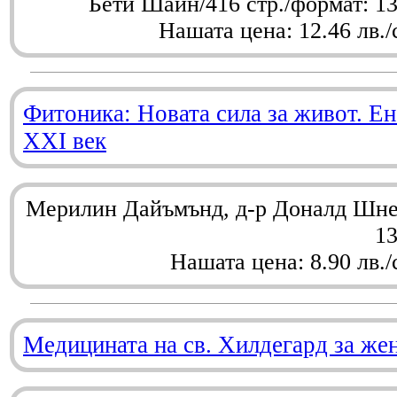
Бети Шайн/416 стр./формат: 1
Нашата цена: 12.46 лв./
Фитоника: Новата сила за живот. Ен
XXI век
Мерилин Дайъмънд, д-р Доналд Шнел
1
Нашата цена: 8.90 лв./
Медицината на св. Хилдегард за же