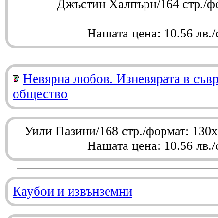
Джъстин Халпърн/164 стр./ф
Нашата цена: 10.56 лв./
Невярна любов. Изневярата в съв
общество
Уили Пазини/168 стр./формат: 130
Нашата цена: 10.56 лв./
Каубои и извънземни