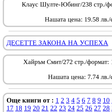
Клаус Шулте-Юбинг/238 стр./ф
Нашата цена: 19.58 лв./
ДЕСЕТТЕ ЗАКОНА НА УСПЕХА
Хайръм Смит/272 стр./формат:
Нашата цена: 7.74 лв./
Още книги от :
1
2
3
4
5
6
7
8
9
10
17
18
19
20
21
22
23
24
25
26
27
28