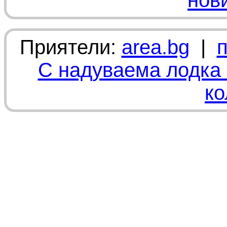
нов
Приятели:
area.bg
|
С надуваема лодка 
ко