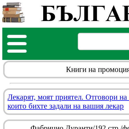
Книги на промоци
Лекарят, моят приятел. Отговори на
които бихте задали на вашия лекар
Фабрицио Дуранти/192 стр./ф