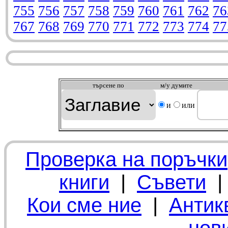
755
756
757
758
759
760
761
762
76
767
768
769
770
771
772
773
774
77
търсeне по
м/у думите
и
или
Проверка на поръчки
книги
|
Съвети
Кои сме ние
|
Антик