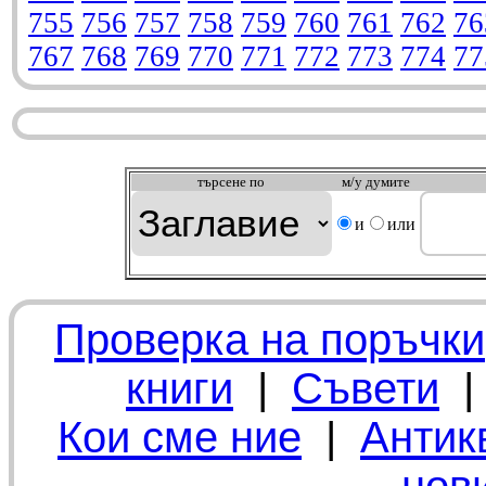
755
756
757
758
759
760
761
762
76
767
768
769
770
771
772
773
774
77
търсeне по
м/у думите
и
или
Проверка на поръчки
книги
|
Съвети
Кои сме ние
|
Антик