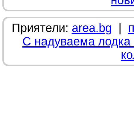
нов
Приятели:
area.bg
|
С надуваема лодка 
ко