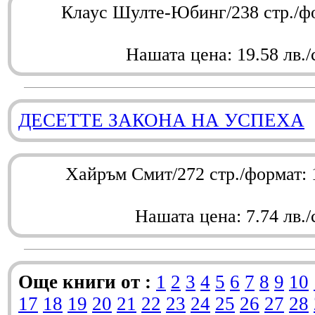
Клаус Шулте-Юбинг/238 стр./ф
Нашата цена: 19.58 лв./
ДЕСЕТТЕ ЗАКОНА НА УСПЕХА
Хайръм Смит/272 стр./формат:
Нашата цена: 7.74 лв./
Още книги от :
1
2
3
4
5
6
7
8
9
10
17
18
19
20
21
22
23
24
25
26
27
28