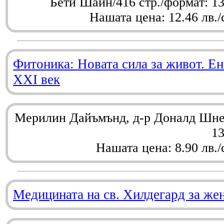
Бети Шайн/416 стр./формат: 1
Нашата цена: 12.46 лв./
Фитоника: Новата сила за живот. Ен
XXI век
Мерилин Дайъмънд, д-р Доналд Шнел
1
Нашата цена: 8.90 лв./
Медицината на св. Хилдегард за же