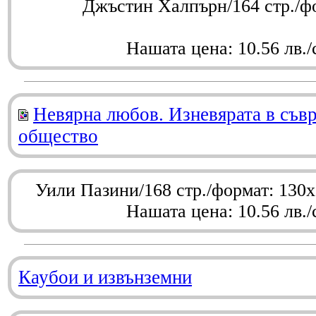
Джъстин Халпърн/164 стр./ф
Нашата цена: 10.56 лв./
Невярна любов. Изневярата в съв
общество
Уили Пазини/168 стр./формат: 130
Нашата цена: 10.56 лв./
Каубои и извънземни