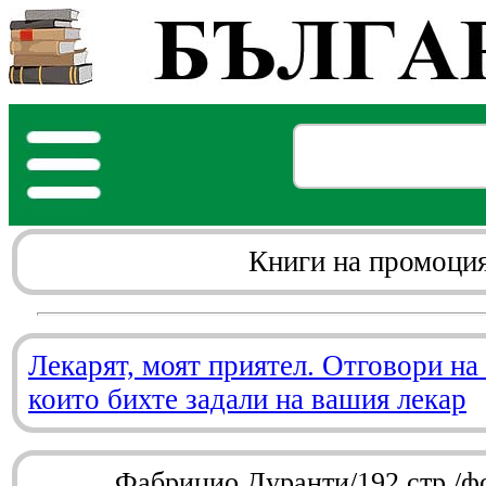
Книги на промоци
Лекарят, моят приятел. Отговори на
които бихте задали на вашия лекар
Фабрицио Дуранти/192 стр./ф