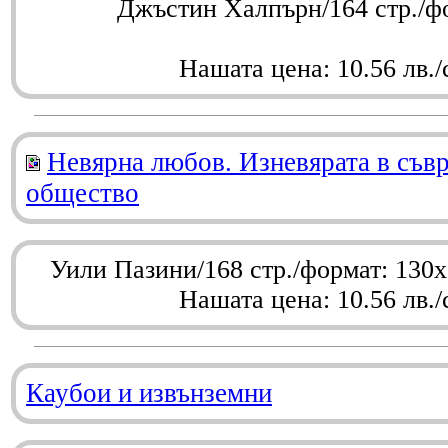
Джъстин Халпърн/164 стр./ф
Нашата цена: 10.56 лв./
Невярна любов. Изневярата в съв
общество
Уили Пазини/168 стр./формат: 130
Нашата цена: 10.56 лв./
Каубои и извънземни