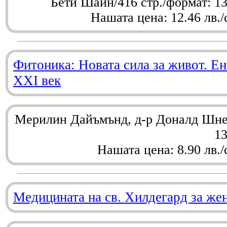
Бети Шайн/416 стр./формат: 1
Нашата цена: 12.46 лв./
Фитоника: Новата сила за живот. Ен
XXI век
Мерилин Дайъмънд, д-р Доналд Шнел
1
Нашата цена: 8.90 лв./
Медицината на св. Хилдегард за же