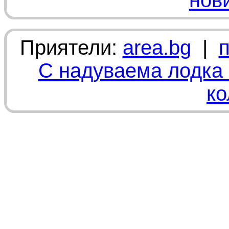
нов
Приятели:
area.bg
|
С надуваема лодка 
ко