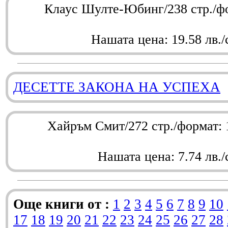
Клаус Шулте-Юбинг/238 стр./ф
Нашата цена: 19.58 лв./
ДЕСЕТТЕ ЗАКОНА НА УСПЕХА
Хайръм Смит/272 стр./формат:
Нашата цена: 7.74 лв./
Още книги от :
1
2
3
4
5
6
7
8
9
10
17
18
19
20
21
22
23
24
25
26
27
28