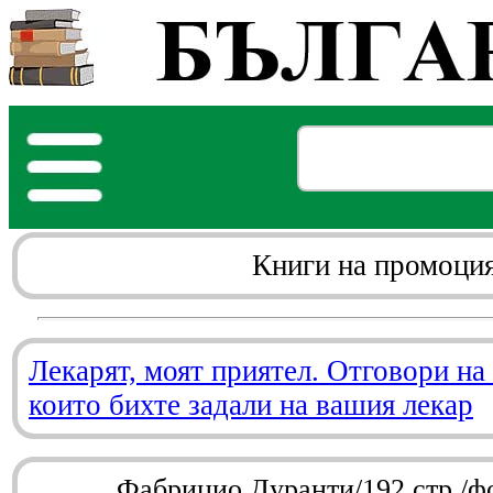
Книги на промоци
Лекарят, моят приятел. Отговори на
които бихте задали на вашия лекар
Фабрицио Дуранти/192 стр./ф