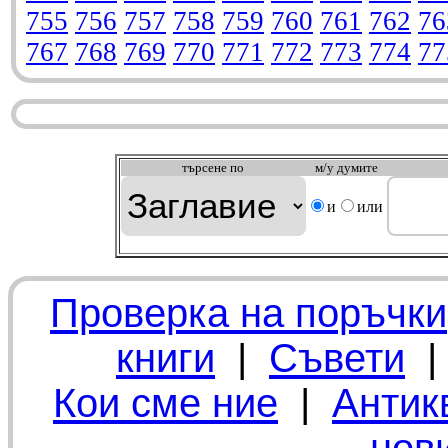
755
756
757
758
759
760
761
762
76
767
768
769
770
771
772
773
774
77
търсeне по
м/у думите
и
или
Проверка на поръчки
книги
|
Съвети
Кои сме ние
|
Антик