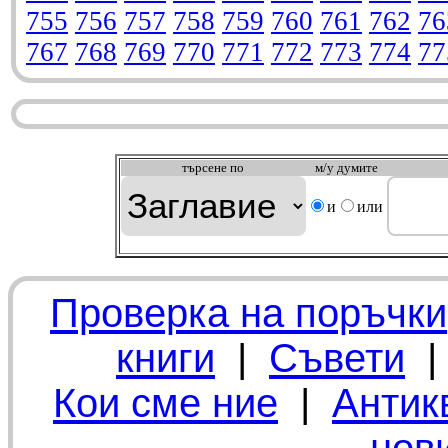
755
756
757
758
759
760
761
762
76
767
768
769
770
771
772
773
774
77
търсeне по
м/у думите
и
или
Проверка на поръчки
книги
|
Съвети
Кои сме ние
|
Антик