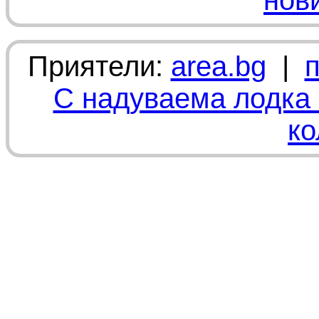
нов
Приятели:
area.bg
|
С надуваема лодка 
ко