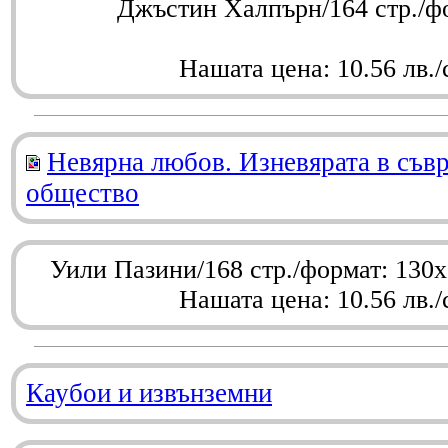
Джъстин Халпърн/164 стр./ф
Нашата цена: 10.56 лв./
Невярна любов. Изневярата в съв
общество
Уили Пазини/168 стр./формат: 130
Нашата цена: 10.56 лв./
Каубои и извънземни