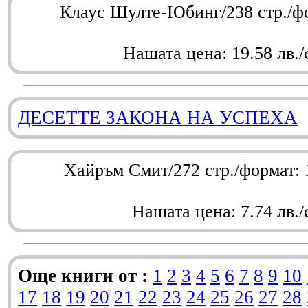
Клаус Шулте-Юбинг/238 стр./ф
Нашата цена: 19.58 лв./
ДЕСЕТТЕ ЗАКОНА НА УСПЕХА
Хайръм Смит/272 стр./формат:
Нашата цена: 7.74 лв./
Още книги от :
1
2
3
4
5
6
7
8
9
10
17
18
19
20
21
22
23
24
25
26
27
28