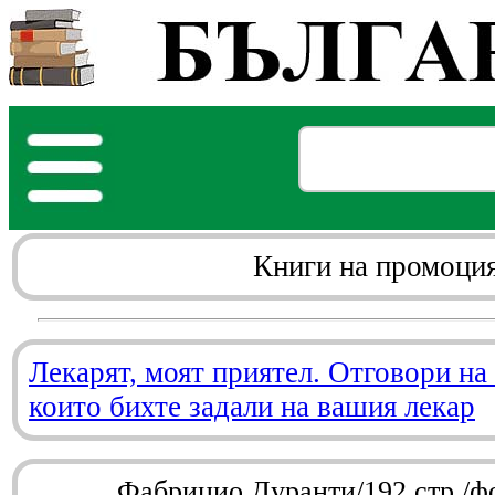
Книги на промоци
Лекарят, моят приятел. Отговори на
които бихте задали на вашия лекар
Фабрицио Дуранти/192 стр./ф