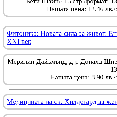
Бети Шайн/416 стр./формат: 1
Нашата цена: 12.46 лв./
Фитоника: Новата сила за живот. Ен
XXI век
Мерилин Дайъмънд, д-р Доналд Шнел
1
Нашата цена: 8.90 лв./
Медицината на св. Хилдегард за же