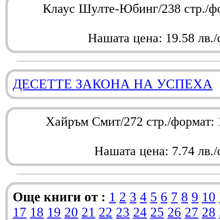
Клаус Шулте-Юбинг/238 стр./ф
Нашата цена: 19.58 лв./
ДЕСЕТТЕ ЗАКОНА НА УСПЕХА
Хайръм Смит/272 стр./формат:
Нашата цена: 7.74 лв./
Още книги от :
1
2
3
4
5
6
7
8
9
10
17
18
19
20
21
22
23
24
25
26
27
28