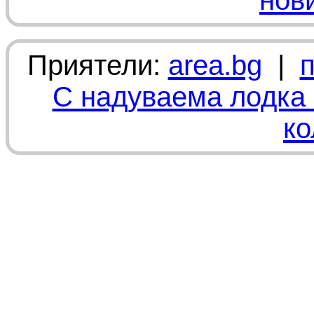
нов
Приятели:
area.bg
|
С надуваема лодка 
ко