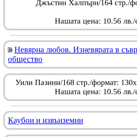
Джъстин Халпърн/164 стр./ф
Нашата цена: 10.56 лв./
Невярна любов. Изневярата в съв
общество
Уили Пазини/168 стр./формат: 130
Нашата цена: 10.56 лв./
Каубои и извънземни