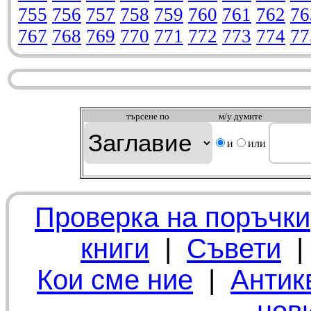
755
756
757
758
759
760
761
762
76
767
768
769
770
771
772
773
774
77
търсeне по
м/у думите
и
или
Проверка на поръчки
книги
|
Съвети
Кои сме ние
|
Антик