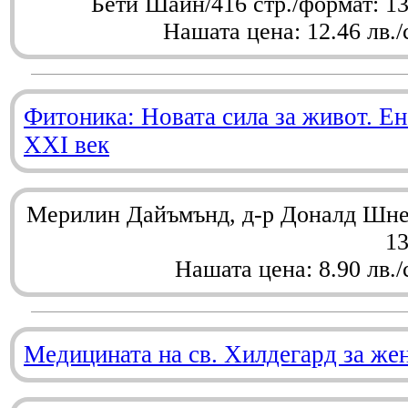
Бети Шайн/416 стр./формат: 1
Нашата цена: 12.46 лв./
Фитоника: Новата сила за живот. Ен
XXI век
Мерилин Дайъмънд, д-р Доналд Шнел
1
Нашата цена: 8.90 лв./
Медицината на св. Хилдегард за же