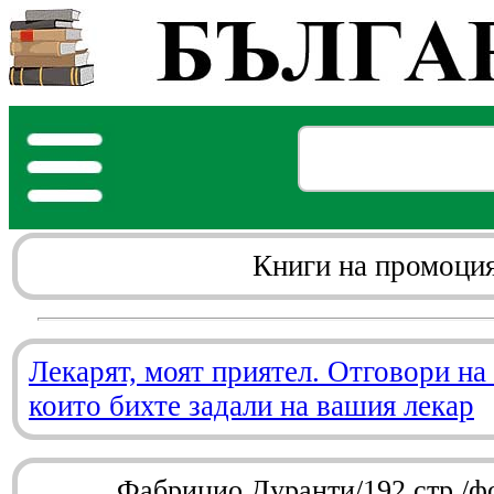
Книги на промоци
Лекарят, моят приятел. Отговори на
които бихте задали на вашия лекар
Фабрицио Дуранти/192 стр./ф