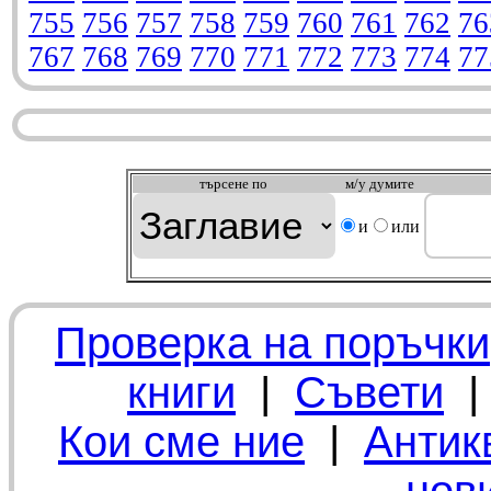
755
756
757
758
759
760
761
762
76
767
768
769
770
771
772
773
774
77
търсeне по
м/у думите
и
или
Проверка на поръчки
книги
|
Съвети
Кои сме ние
|
Антик