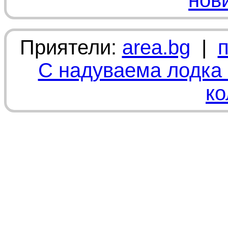
нов
Приятели:
area.bg
|
С надуваема лодка 
ко