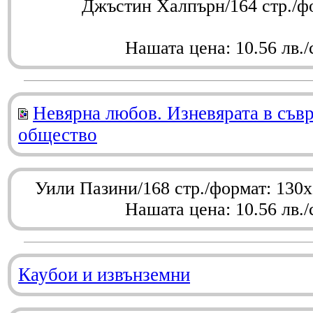
Джъстин Халпърн/164 стр./ф
Нашата цена: 10.56 лв./
Невярна любов. Изневярата в съв
общество
Уили Пазини/168 стр./формат: 130
Нашата цена: 10.56 лв./
Каубои и извънземни