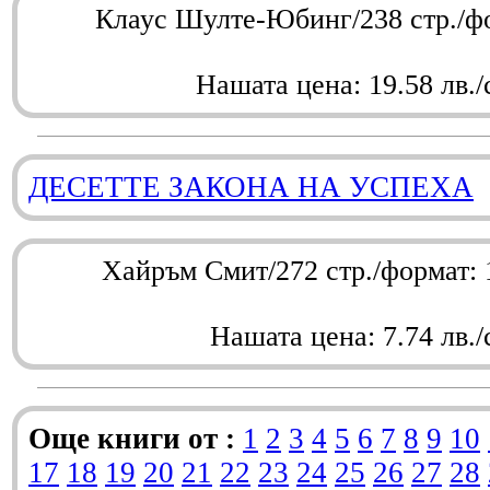
Клаус Шулте-Юбинг/238 стр./ф
Нашата цена: 19.58 лв./
ДЕСЕТТЕ ЗАКОНА НА УСПЕХА
Хайръм Смит/272 стр./формат:
Нашата цена: 7.74 лв./
Още книги от :
1
2
3
4
5
6
7
8
9
10
17
18
19
20
21
22
23
24
25
26
27
28