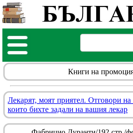
Книги на промоци
Лекарят, моят приятел. Отговори на
които бихте задали на вашия лекар
Фабрицио Дуранти/192 стр./ф