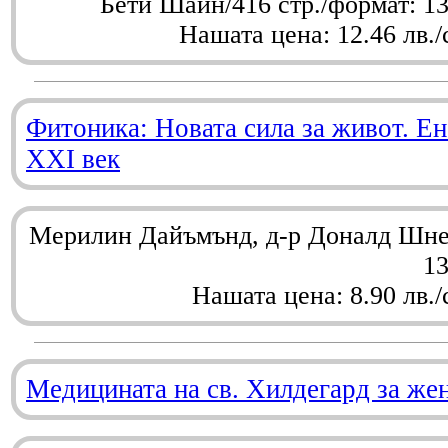
Бети Шайн/416 стр./формат: 1
Нашата цена: 12.46 лв./
Фитоника: Новата сила за живот. Ен
XXI век
Мерилин Дайъмънд, д-р Доналд Шнел
1
Нашата цена: 8.90 лв./
Медицината на св. Хилдегард за же