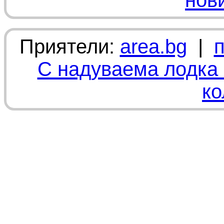
нов
Приятели:
area.bg
|
С надуваема лодка 
ко