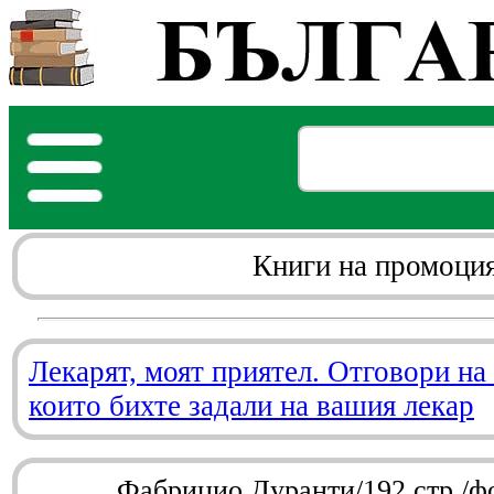
Книги на промоци
Лекарят, моят приятел. Отговори на
които бихте задали на вашия лекар
Фабрицио Дуранти/192 стр./ф