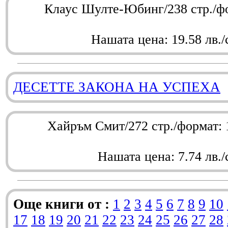
Клаус Шулте-Юбинг/238 стр./ф
Нашата цена: 19.58 лв./
ДЕСЕТТЕ ЗАКОНА НА УСПЕХА
Хайръм Смит/272 стр./формат:
Нашата цена: 7.74 лв./
Още книги от :
1
2
3
4
5
6
7
8
9
10
17
18
19
20
21
22
23
24
25
26
27
28