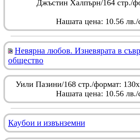
Джъстин Халпърн/164 стр./ф
Нашата цена: 10.56 лв./
Невярна любов. Изневярата в съв
общество
Уили Пазини/168 стр./формат: 130
Нашата цена: 10.56 лв./
Каубои и извънземни