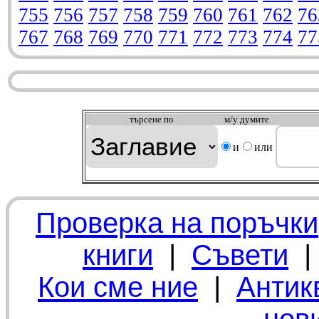
755
756
757
758
759
760
761
762
76
767
768
769
770
771
772
773
774
77
търсeне по
м/у думите
и
или
Проверка на поръчки
книги
|
Съвети
Кои сме ние
|
Антик