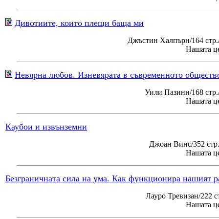
Дивотиите, които плещи баща ми
Джъстин Халпърн/164 стр.
Нашата це
Невярна любов. Изневярата в съвременното обществ
Уили Пазини/168 стр
Нашата це
Каубои и извънземни
Джоан Винс/352 стр
Нашата це
Безграничната сила на ума. Как функционира нашият р
Лауро Тревизан/222 с
Нашата це