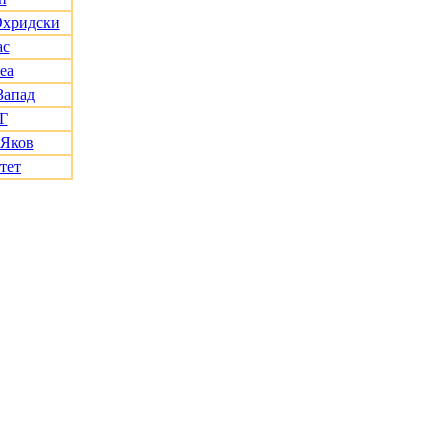
Охридски
ас
еа
Запад
Г
 Яков
тет