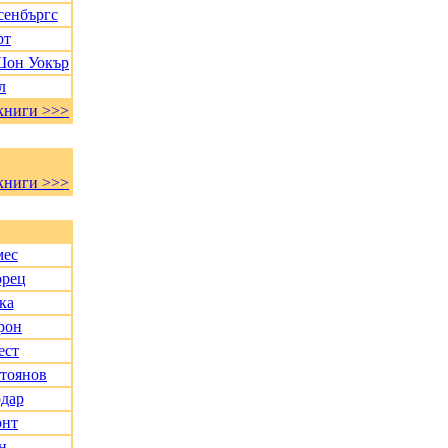
сенбъргс
рт
Шон Уокър
л
книги >>>
книги >>>
мес
орец
ка
рон
ест
Стоянов
дар
онт
н