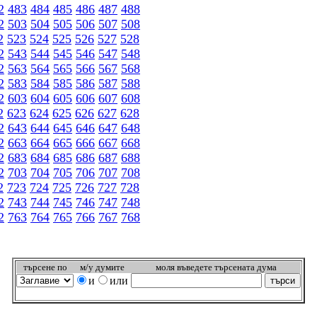
2
483
484
485
486
487
488
2
503
504
505
506
507
508
2
523
524
525
526
527
528
2
543
544
545
546
547
548
2
563
564
565
566
567
568
2
583
584
585
586
587
588
2
603
604
605
606
607
608
2
623
624
625
626
627
628
2
643
644
645
646
647
648
2
663
664
665
666
667
668
2
683
684
685
686
687
688
2
703
704
705
706
707
708
2
723
724
725
726
727
728
2
743
744
745
746
747
748
2
763
764
765
766
767
768
търсeне по
м/у думите
моля въведете търсената дума
и
или