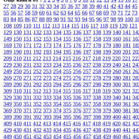
27
28
29
30
31
32
33
34
35
36
37
38
39
40
41
42
43
44
45
55
56
57
58
59
60
61
62
63
64
65
66
67
68
69
70
71
72
73
83
84
85
86
87
88
89
90
91
92
93
94
95
96
97
98
99
100
1
108
109
110
111
112
113
114
115
116
117
118
119
120
121
129
130
131
132
133
134
135
136
137
138
139
140
141
14
149
150
151
152
153
154
155
156
157
158
159
160
161
16
169
170
171
172
173
174
175
176
177
178
179
180
181
18
189
190
191
192
193
194
195
196
197
198
199
200
201
20
209
210
211
212
213
214
215
216
217
218
219
220
221
22
229
230
231
232
233
234
235
236
237
238
239
240
241
24
249
250
251
252
253
254
255
256
257
258
259
260
261
26
269
270
271
272
273
274
275
276
277
278
279
280
281
28
289
290
291
292
293
294
295
296
297
298
299
300
301
30
309
310
311
312
313
314
315
316
317
318
319
320
321
32
329
330
331
332
333
334
335
336
337
338
339
340
341
34
349
350
351
352
353
354
355
356
357
358
359
360
361
36
369
370
371
372
373
374
375
376
377
378
379
380
381
38
389
390
391
392
393
394
395
396
397
398
399
400
401
40
409
410
411
412
413
414
415
416
417
418
419
420
421
42
429
430
431
432
433
434
435
436
437
438
439
440
441
44
449
450
451
452
453
454
455
456
457
458
459
460
461
46