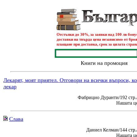
Отстъпки до 30%, за заявки над 100 лв бон
доставки на твърда цена независимо от броя
плащане при доставка, срок за цялата страна
Книги на промоция
Лекарят, моят приятел. Отговори на всички въпроси, к
лекар
Фабрицио Дуранти/192 стр.
Нашата це
Слава
Даниел Келман/144 стр
Нашата це