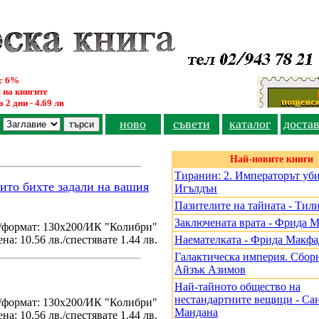
ус 6%
 на книгите
 2 дни - 4.69 лв
ново
съвети
каталог
доста
Най-новите книги
Тиранин: 2. Императорът уби
оито бихте задали на вашия
Игълдън
Пазителите на тайната - Тил
Заключената врата - Фрида 
/формат: 130х200/ИК "Колибри"
на: 10.56 лв./спестявате 1.44 лв.
Наемателката - Фрида Макф
Галактическа империя. Сборн
Айзък Азимов
Най-тайното общество на
нестандартните вещици - Са
./формат: 130х200/ИК "Колибри"
Мандана
на: 10.56 лв./спестявате 1.44 лв.