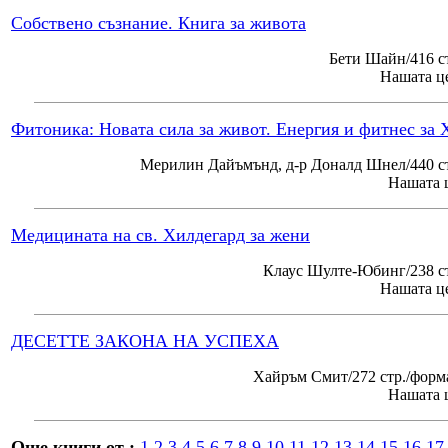
Собствено съзнание. Книга за живота
Бети Шайн/416 с
Нашата це
Фитоника: Новата сила за живот. Енергия и фитнес за 
Мерилин Дайъмънд, д-р Доналд Шнел/440 ст
Нашата ц
Медицината на св. Хилдегард за жени
Клаус Шулте-Юбинг/238 ст
Нашата це
ДЕСЕТТЕ ЗАКОНА НА УСПЕХА
Хайръм Смит/272 стр./форм
Нашата ц
Още книги от :
1
2
3
4
5
6
7
8
9
10
11
12
13
14
15
16
17