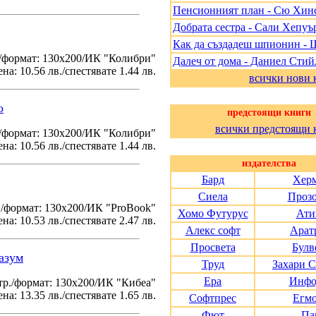
Пенсионният план - Сю Хин
Добрата сестра - Сали Хепуъ
Как да създадеш шпионин - 
/формат: 130х200/ИК "Колибри"
Далеч от дома - Даниел Стий
на: 10.56 лв./спестявате 1.44 лв.
всички нови 
о
предстоящи книги
всички предстоящи 
./формат: 130х200/ИК "Колибри"
на: 10.56 лв./спестявате 1.44 лв.
издателства
Бард
Хер
Сиела
Проз
./формат: 130х200/ИК "ProBook"
Хомо Футурус
Ати
на: 10.53 лв./спестявате 2.47 лв.
Алекс софт
Арат
Просвета
Булв
азум
Труд
Захари 
Ера
Инфо
тр./формат: 130х200/ИК "Кибеа"
на: 13.35 лв./спестявате 1.65 лв.
Софтпрес
Егм
Фют
Па