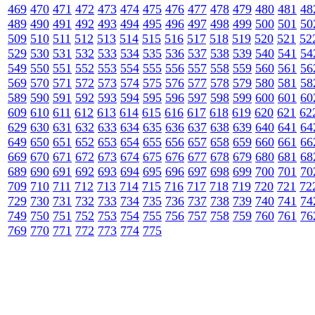
469
470
471
472
473
474
475
476
477
478
479
480
481
48
489
490
491
492
493
494
495
496
497
498
499
500
501
50
509
510
511
512
513
514
515
516
517
518
519
520
521
52
529
530
531
532
533
534
535
536
537
538
539
540
541
54
549
550
551
552
553
554
555
556
557
558
559
560
561
56
569
570
571
572
573
574
575
576
577
578
579
580
581
58
589
590
591
592
593
594
595
596
597
598
599
600
601
60
609
610
611
612
613
614
615
616
617
618
619
620
621
62
629
630
631
632
633
634
635
636
637
638
639
640
641
64
649
650
651
652
653
654
655
656
657
658
659
660
661
66
669
670
671
672
673
674
675
676
677
678
679
680
681
68
689
690
691
692
693
694
695
696
697
698
699
700
701
70
709
710
711
712
713
714
715
716
717
718
719
720
721
72
729
730
731
732
733
734
735
736
737
738
739
740
741
74
749
750
751
752
753
754
755
756
757
758
759
760
761
76
769
770
771
772
773
774
775