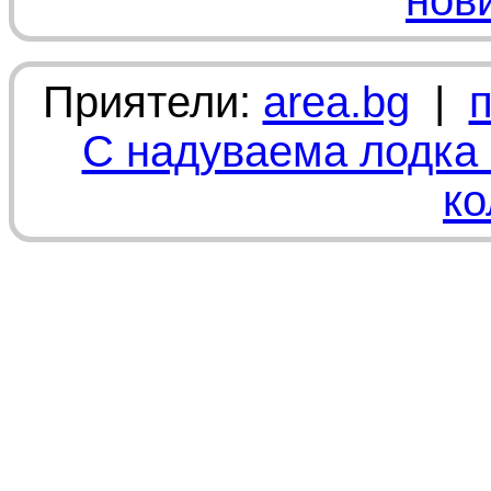
нов
Приятели:
area.bg
|
С надуваема лодка 
ко