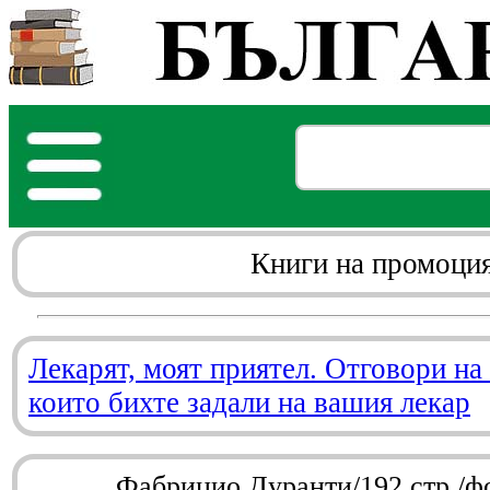
Книги на промоци
Лекарят, моят приятел. Отговори на
които бихте задали на вашия лекар
Фабрицио Дуранти/192 стр./ф