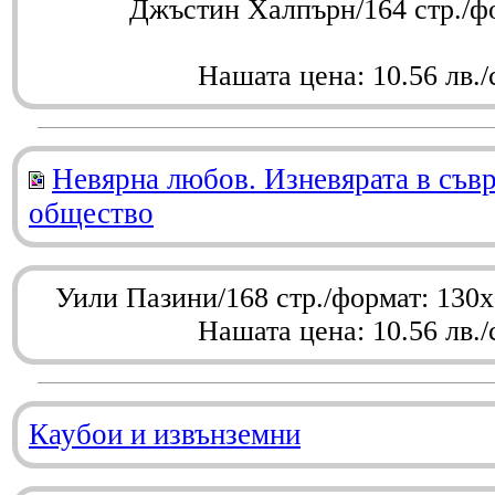
Джъстин Халпърн/164 стр./ф
Нашата цена: 10.56 лв./
Невярна любов. Изневярата в съв
общество
Уили Пазини/168 стр./формат: 130
Нашата цена: 10.56 лв./
Каубои и извънземни