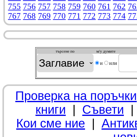
755
756
757
758
759
760
761
762
76
767
768
769
770
771
772
773
774
77
търсeне по
м/у думите
и
или
Проверка на поръчки
книги
|
Съвети
Кои сме ние
|
Антик