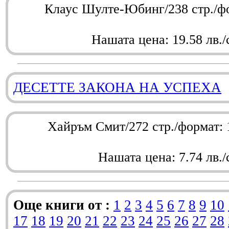
Клаус Шулте-Юбинг/238 стр./ф
Нашата цена: 19.58 лв./
ДЕСЕТТЕ ЗАКОНА НА УСПЕХА
Хайръм Смит/272 стр./формат:
Нашата цена: 7.74 лв./
Още книги от :
1
2
3
4
5
6
7
8
9
10
17
18
19
20
21
22
23
24
25
26
27
28