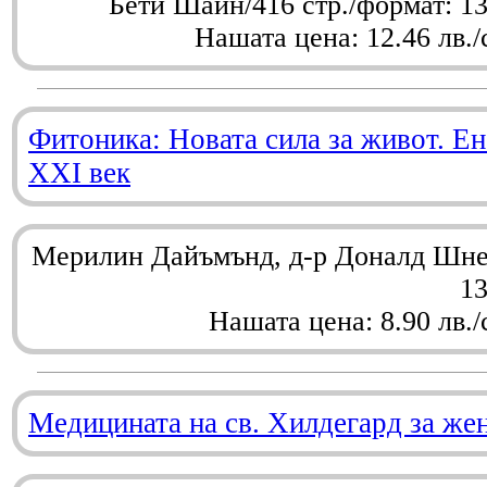
Бети Шайн/416 стр./формат: 1
Нашата цена: 12.46 лв./
Фитоника: Новата сила за живот. Ен
XXI век
Мерилин Дайъмънд, д-р Доналд Шнел
1
Нашата цена: 8.90 лв./
Медицината на св. Хилдегард за же