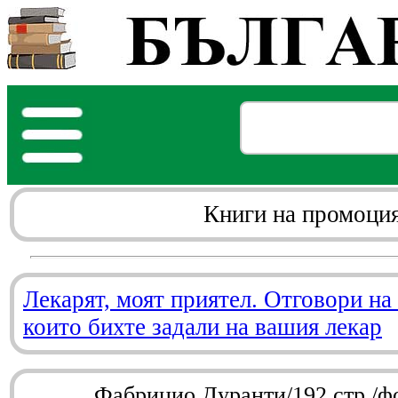
Книги на промоци
Лекарят, моят приятел. Отговори на
които бихте задали на вашия лекар
Фабрицио Дуранти/192 стр./ф