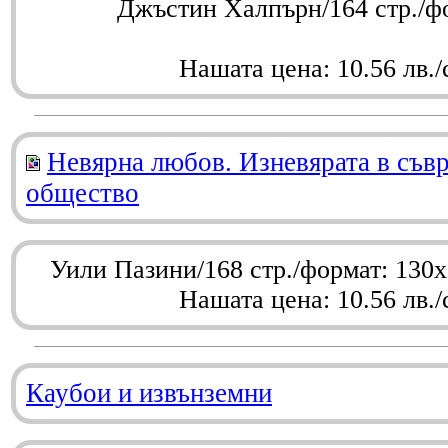
Джъстин Халпърн/164 стр./ф
Нашата цена: 10.56 лв./
Невярна любов. Изневярата в съв
общество
Уили Пазини/168 стр./формат: 130
Нашата цена: 10.56 лв./
Каубои и извънземни