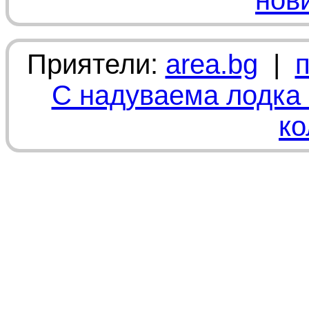
нов
Приятели:
area.bg
|
С надуваема лодка 
ко