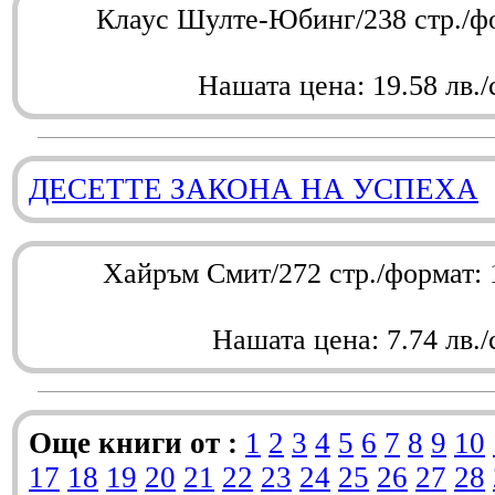
Клаус Шулте-Юбинг/238 стр./ф
Нашата цена: 19.58 лв./
ДЕСЕТТЕ ЗАКОНА НА УСПЕХА
Хайръм Смит/272 стр./формат:
Нашата цена: 7.74 лв./
Още книги от :
1
2
3
4
5
6
7
8
9
10
17
18
19
20
21
22
23
24
25
26
27
28