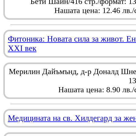
Бети Шайн/416 стр./формат: 1
Нашата цена: 12.46 лв./
Фитоника: Новата сила за живот. Ен
XXI век
Мерилин Дайъмънд, д-р Доналд Шнел
1
Нашата цена: 8.90 лв./
Медицината на св. Хилдегард за же