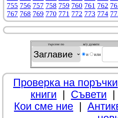
755
756
757
758
759
760
761
762
76
767
768
769
770
771
772
773
774
77
търсeне по
м/у думите
и
или
Проверка на поръчки
книги
|
Съвети
Кои сме ние
|
Антик