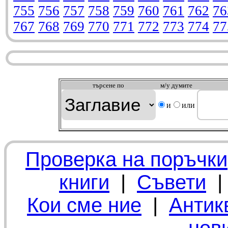
755
756
757
758
759
760
761
762
76
767
768
769
770
771
772
773
774
77
търсeне по
м/у думите
и
или
Проверка на поръчки
книги
|
Съвети
Кои сме ние
|
Антик