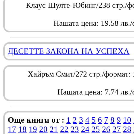
Клаус Шулте-Юбинг/238 стр./ф
Нашата цена: 19.58 лв./
ДЕСЕТТЕ ЗАКОНА НА УСПЕХА
Хайръм Смит/272 стр./формат:
Нашата цена: 7.74 лв./
Още книги от :
1
2
3
4
5
6
7
8
9
10
17
18
19
20
21
22
23
24
25
26
27
28