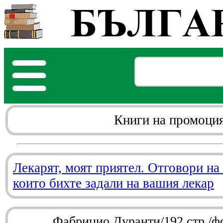
Книги на промоци
Лекарят, моят приятел. Отговори на
които бихте задали на вашия лекар
Фабрицио Дуранти/192 стр./ф