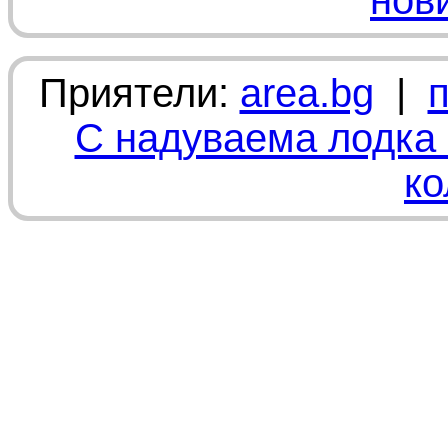
нов
Приятели:
area.bg
|
С надуваема лодка 
ко