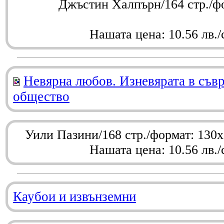
Джъстин Халпърн/164 стр./ф
Нашата цена: 10.56 лв./
Невярна любов. Изневярата в съв
общество
Уили Пазини/168 стр./формат: 130
Нашата цена: 10.56 лв./
Каубои и извънземни