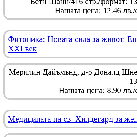
Бети Шайн/416 стр./формат: 1
Нашата цена: 12.46 лв./
Фитоника: Новата сила за живот. Ен
XXI век
Мерилин Дайъмънд, д-р Доналд Шнел
1
Нашата цена: 8.90 лв./
Медицината на св. Хилдегард за же