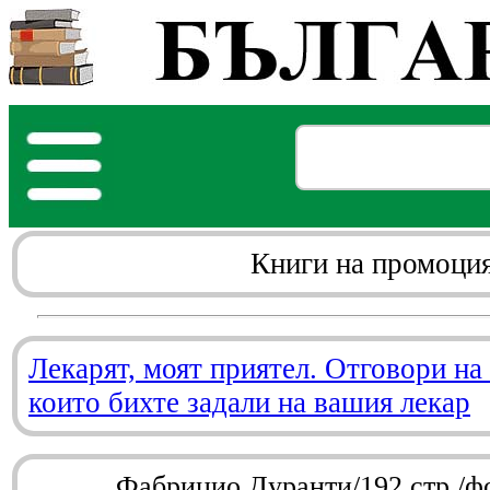
Книги на промоци
Лекарят, моят приятел. Отговори на
които бихте задали на вашия лекар
Фабрицио Дуранти/192 стр./ф