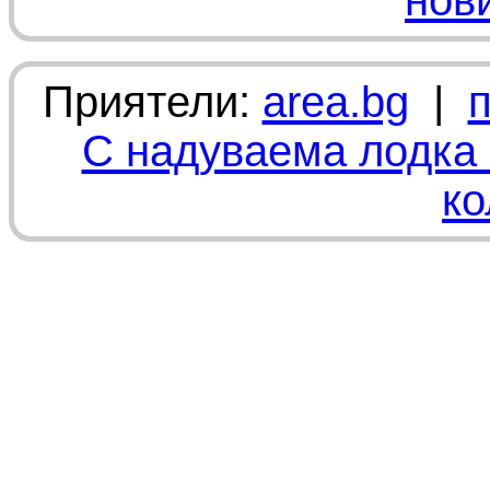
нов
Приятели:
area.bg
|
С надуваема лодка 
ко