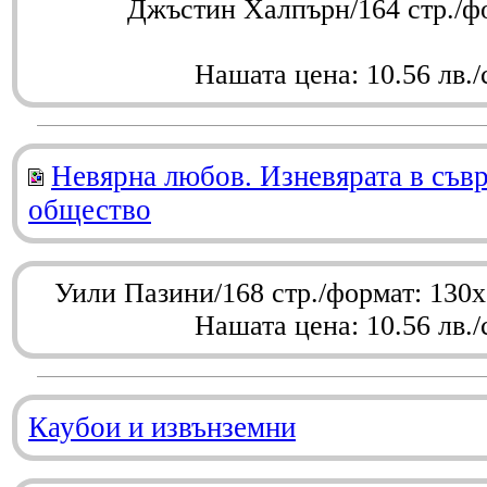
Джъстин Халпърн/164 стр./ф
Нашата цена: 10.56 лв./
Невярна любов. Изневярата в съв
общество
Уили Пазини/168 стр./формат: 130
Нашата цена: 10.56 лв./
Каубои и извънземни