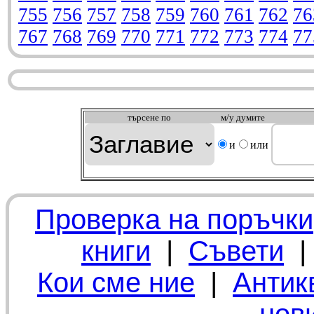
755
756
757
758
759
760
761
762
76
767
768
769
770
771
772
773
774
77
търсeне по
м/у думите
и
или
Проверка на поръчки
книги
|
Съвети
Кои сме ние
|
Антик