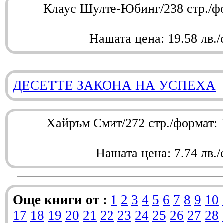
Клаус Шулте-Юбинг/238 стр./ф
Нашата цена: 19.58 лв./
ДЕСЕТТЕ ЗАКОНА НА УСПЕХА
Хайръм Смит/272 стр./формат:
Нашата цена: 7.74 лв./
Още книги от :
1
2
3
4
5
6
7
8
9
10
17
18
19
20
21
22
23
24
25
26
27
28