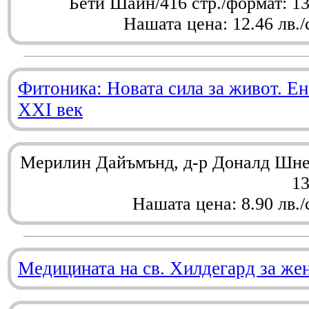
Бети Шайн/416 стр./формат: 1
Нашата цена: 12.46 лв./
Фитоника: Новата сила за живот. Ен
XXI век
Мерилин Дайъмънд, д-р Доналд Шнел
1
Нашата цена: 8.90 лв./
Медицината на св. Хилдегард за же