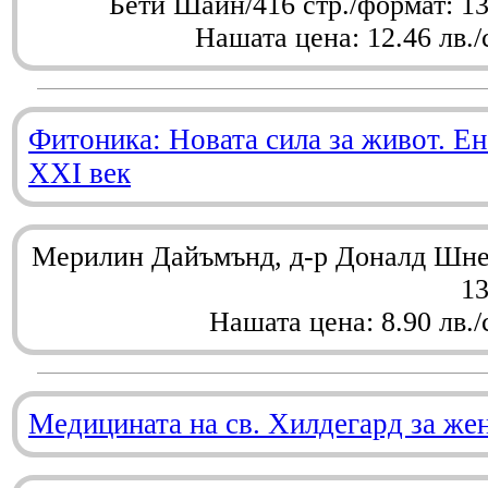
Бети Шайн/416 стр./формат: 1
Нашата цена: 12.46 лв./
Фитоника: Новата сила за живот. Ен
XXI век
Мерилин Дайъмънд, д-р Доналд Шнел
1
Нашата цена: 8.90 лв./
Медицината на св. Хилдегард за же