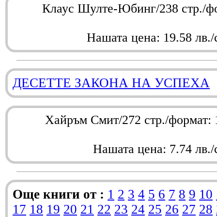
Клаус Шулте-Юбинг/238 стр./ф
Нашата цена: 19.58 лв./
ДЕСЕТТЕ ЗАКОНА НА УСПЕХА
Хайръм Смит/272 стр./формат:
Нашата цена: 7.74 лв./
Още книги от :
1
2
3
4
5
6
7
8
9
10
17
18
19
20
21
22
23
24
25
26
27
28