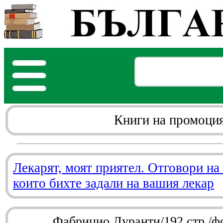
Книги на промоци
Лекарят, моят приятел. Отговори на
които бихте задали на вашия лекар
Фабрицио Дуранти/192 стр./ф