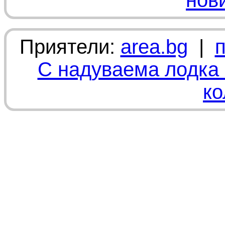
нов
Приятели:
area.bg
|
С надуваема лодка 
ко