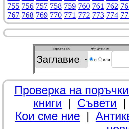
755
756
757
758
759
760
761
762
76
767
768
769
770
771
772
773
774
77
търсeне по
м/у думите
и
или
Проверка на поръчки
книги
|
Съвети
Кои сме ние
|
Антик