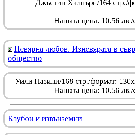
Джъстин Халпърн/164 стр./ф
Нашата цена: 10.56 лв./
Невярна любов. Изневярата в съв
общество
Уили Пазини/168 стр./формат: 130
Нашата цена: 10.56 лв./
Каубои и извънземни