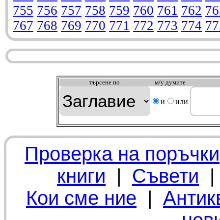
755
756
757
758
759
760
761
762
76
767
768
769
770
771
772
773
774
77
търсeне по
м/у думите
и
или
Проверка на поръчки
книги
|
Съвети
Кои сме ние
|
Антик