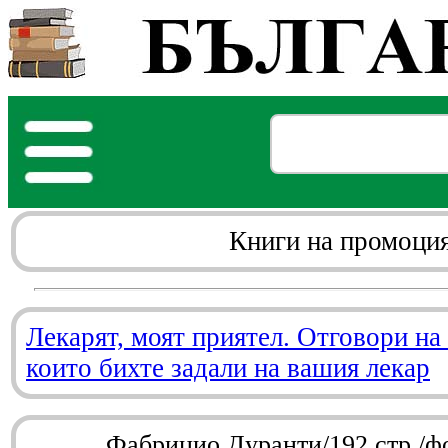
Книги на промоци
Лекарят, моят приятел. Отговори на
които бихте задали на вашия лекар
Фабрицио Дуранти/192 стр./ф