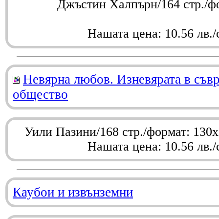
Джъстин Халпърн/164 стр./ф
Нашата цена: 10.56 лв./
Невярна любов. Изневярата в съв
общество
Уили Пазини/168 стр./формат: 130
Нашата цена: 10.56 лв./
Каубои и извънземни