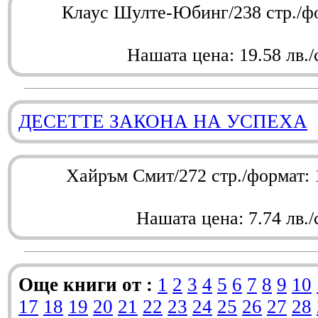
Клаус Шулте-Юбинг/238 стр./ф
Нашата цена: 19.58 лв./
ДЕСЕТТЕ ЗАКОНА НА УСПЕХА
Хайръм Смит/272 стр./формат:
Нашата цена: 7.74 лв./
Още книги от :
1
2
3
4
5
6
7
8
9
10
17
18
19
20
21
22
23
24
25
26
27
28