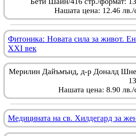
Бети Шайн/416 стр./формат: 1
Нашата цена: 12.46 лв./
Фитоника: Новата сила за живот. Ен
XXI век
Мерилин Дайъмънд, д-р Доналд Шнел
1
Нашата цена: 8.90 лв./
Медицината на св. Хилдегард за же