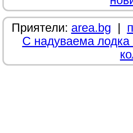
нов
Приятели:
area.bg
|
С надуваема лодка 
ко