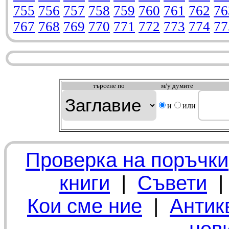
755
756
757
758
759
760
761
762
76
767
768
769
770
771
772
773
774
77
търсeне по
м/у думите
и
или
Проверка на поръчки
книги
|
Съвети
Кои сме ние
|
Антик