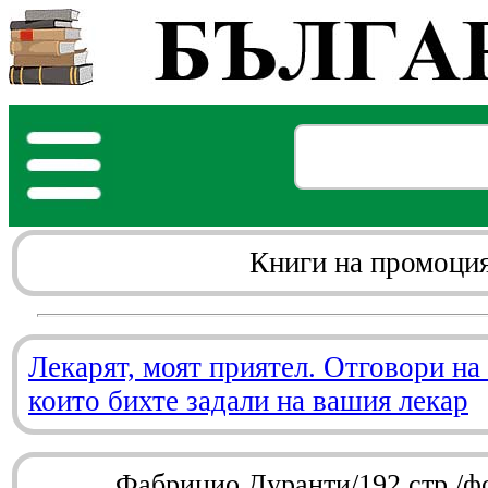
Книги на промоци
Лекарят, моят приятел. Отговори на
които бихте задали на вашия лекар
Фабрицио Дуранти/192 стр./ф