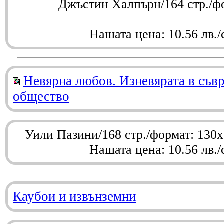
Джъстин Халпърн/164 стр./ф
Нашата цена: 10.56 лв./
Невярна любов. Изневярата в съв
общество
Уили Пазини/168 стр./формат: 130
Нашата цена: 10.56 лв./
Каубои и извънземни