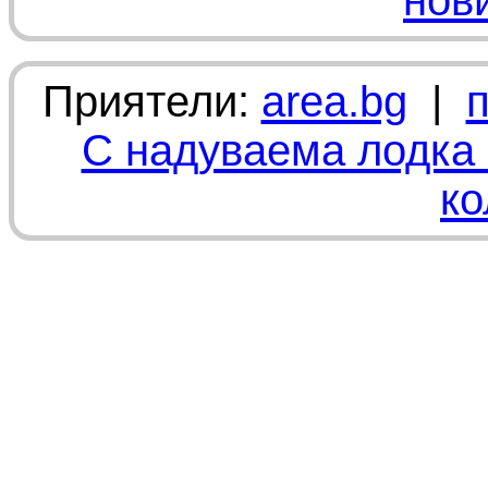
нов
Приятели:
area.bg
|
С надуваема лодка 
ко