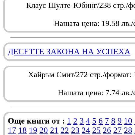
Клаус Шулте-Юбинг/238 стр./ф
Нашата цена: 19.58 лв./
ДЕСЕТТЕ ЗАКОНА НА УСПЕХА
Хайръм Смит/272 стр./формат:
Нашата цена: 7.74 лв./
Още книги от :
1
2
3
4
5
6
7
8
9
10
17
18
19
20
21
22
23
24
25
26
27
28