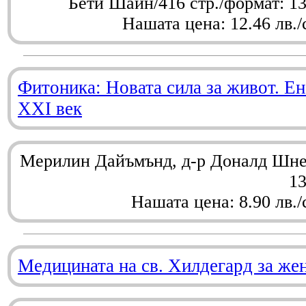
Бети Шайн/416 стр./формат: 1
Нашата цена: 12.46 лв./
Фитоника: Новата сила за живот. Ен
XXI век
Мерилин Дайъмънд, д-р Доналд Шнел
1
Нашата цена: 8.90 лв./
Медицината на св. Хилдегард за же