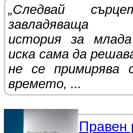
„Следвай сър
завладяваща 
история за млада
иска сама да решав
не се примирява 
времето, ...
Правен 