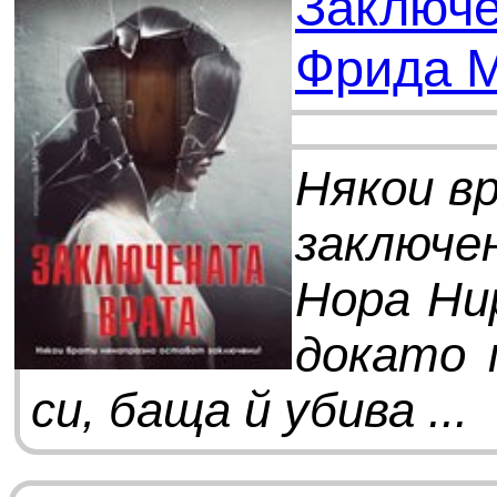
Заключе
Фрида 
Някои в
заключе
Нора Ни
докато 
си, баща й убива ...