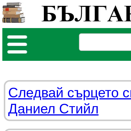
Следвай сърцето с
Даниел Стийл