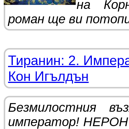
на Кор
роман ще ви потопи
Тиранин: 2. Импер
Кон Игълдън
Безмилостния въ
император! НЕРОН 