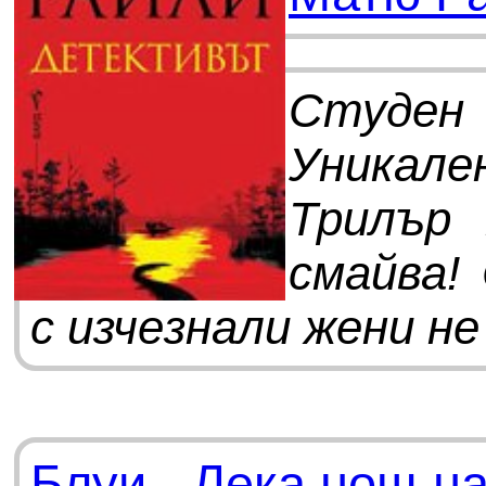
Студен 
Уникал
Трилър
смайва!
с изчезнали жени не 
Блуи - Лека нощ н