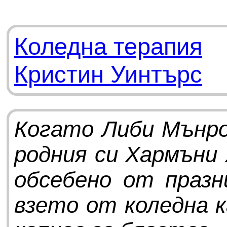
Коледна терапия
Кристин Уинтърс
Когато Либи Мънро
родния си Хармъни 
обсебено от праз
взето от коледна к