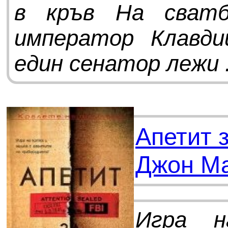
в кръв На сватб
император Клавди
един сенатор лежи .
Апетит 
Джон М
Игра 