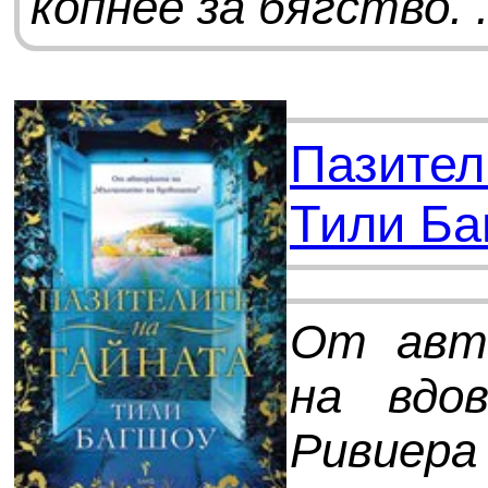
копнее за бягство. .
Пазител
Тили Ба
От авт
на вдо
Ривиера