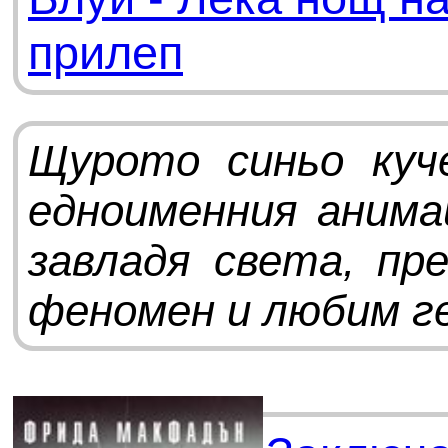
прилеп
Щурото синьо куч
едноименния анима
завладя света, пр
феномен и любим гер