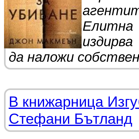
агенти
Елитна
издирва
да наложи собствено
В книжарница Изгу
Стефани Бътланд