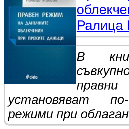
облекче
Ралица
В кни
съвкуп
правни
установяват по-
режими при облаган