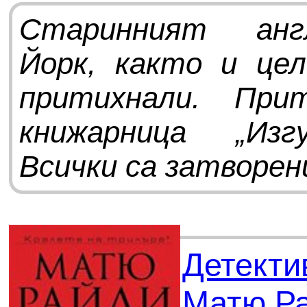
Старинният анг
Йорк, както и це
притихнали. При
книжарница „Изг
Всички са затворени
Детекти
Матю Р