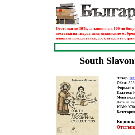
Отстъпки до 30%, за заявки над 100 лв бон
доставки на твърда цена независимо от броя
плащане при доставка, срок за цялата страна
South Slavon
Автор:
Ani
Обем:
328 
Формат в 
Издател:
И
Мека под
Дата на вк
ISBN:
978
Категория
Корична 
Oтстъпк