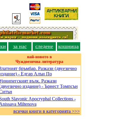
вки
за нас
следене
кошница
най-новото в
Чуждоезична литература
Златният бръмбар. Разкази (двуезично
издание) - Едгар Алън По
Уинипегският вълк. Разкази
(двуезично издание) - Ърнест Томпсън
Ситън
South Slavonic Apocryphal Collections -
Anissava Miltenova
всички книги в категорията >>>