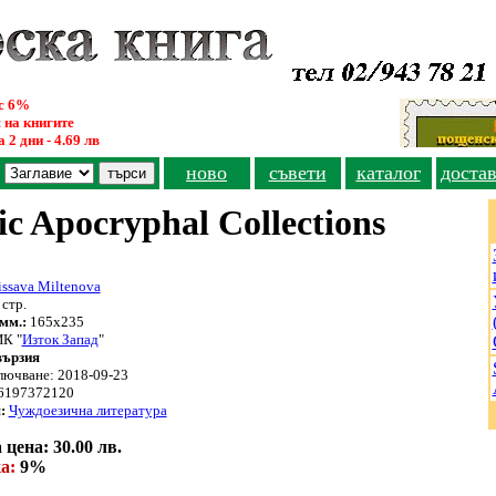
ус 6%
 на книгите
 2 дни - 4.69 лв
ново
съвети
каталог
доста
ic Apocryphal Collections
ssava Miltenova
стр.
мм.:
165х235
К "
Изток Запад
"
вързия
лючване: 2018-09-23
6197372120
:
Чуждоезична литература
цена: 30.00 лв.
а:
9%